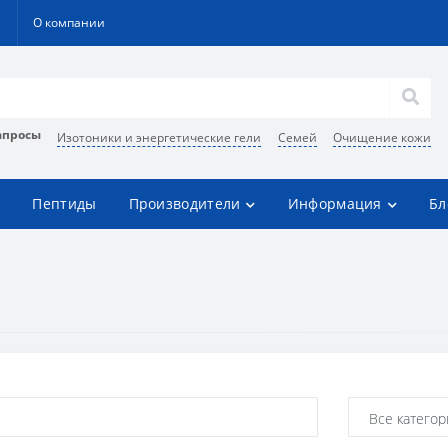
О компании
апросы
Изотоники и энергетические гели
Семей
Очищение кожи
Пептиды
Производители
Информация
Бл