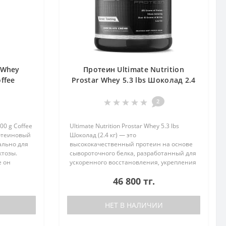
 Whey
Протеин Ultimate Nutrition
offee
Prostar Whey 5.3 lbs Шоколад 2.4
кг
2
00 g Coffee
Ultimate Nutrition Prostar Whey 5.3 lbs
отеиновый
Шоколад (2.4 кг) — это
ально для
высококачественный протеин на основе
ктозы.
сывороточного белка, разработанный для
е он
ускоренного восстановления, укрепления
ходимыми
мышечной массы и повышения
46 800 тг.
ро..
физической выносливости. Эта добавка
идеально..
НЕТ В НАЛИЧИИ