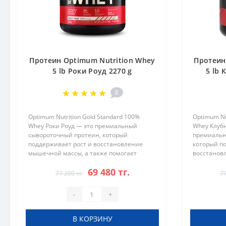
Протеин Optimum Nutrition Whey
Протеин
5 lb Роки Роуд 2270 g
5 lb 
2
Optimum Nutrition Gold Standard 100%
Optimum Nu
Whey Роки Роуд — это премиальный
Whey Клуб
сывороточный протеин, который
премиальн
поддерживает рост и восстановление
который п
мышечной массы, а также помогает
восстанов
достичь спортивных целей. Благодаря
также пом
69 480 тг.
высокому качеству и приятному вкусу
целей. Бла
77 200 тг.
77
ванили, эт..
приятному 
-
+
В КОРЗИНУ