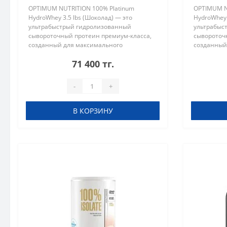
OPTIMUM NUTRITION 100% Platinum
OPTIMUM N
HydroWhey 3.5 lbs (Шоколад) — это
HydroWhey 
ультрабыстрый гидролизованный
ультрабыс
сывороточный протеин премиум-класса,
сывороточ
созданный для максимального
созданный
восстановления и роста мышц после
восстанов
71 400 тг.
интенсивных тренировок. Благодаря
интенсивн
передовой технологии ..
передовой 
-
+
В КОРЗИНУ