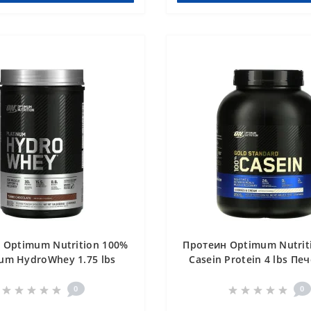
 Optimum Nutrition 100%
Протеин Optimum Nutrit
num HydroWhey 1.75 lbs
Casein Protein 4 lbs Пе
Шоколад
Сливками
0
0