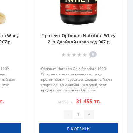
ion Whey
Протеин Optimum Nutrition Whey
907 g
2 lb Двойной шоколад 907 g
0
d 100%
Optimum Nutrition Gold Standard 100%
еди
Whey — это эталон качества среди
нный для
протеиновых порошков. Созданный для
, этот
спортсменов и активных людей, этот
продукт обеспечивает быстрое
 рост
восстановление, поддерживает рост
г.
31 455 тг.
остичь
мышечной массы и помогает достичь
34 950 тг.
ваших фитнес..
-
+
В КОРЗИНУ