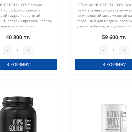
UTRITION 100% Platinum
OPTIMUM NUTRITION 100% Casein
1.75 lbs Шоколад— это
lbs – Печенье со Сливками — э
трый гидролизованный
премиальный мицеллярный ка
ный протеин премиум-класса,
созданный для медленного и у
 для максимального
усвоения белка, что делает его
ления и роста мышц после
идеальным для приёма перед с
40 800 тг.
59 600 тг.
ых тренировок. Благодаря
перерывах между приёмами пи
технологии ги..
отли..
-
+
-
+
В КОРЗИНУ
В КОРЗИНУ