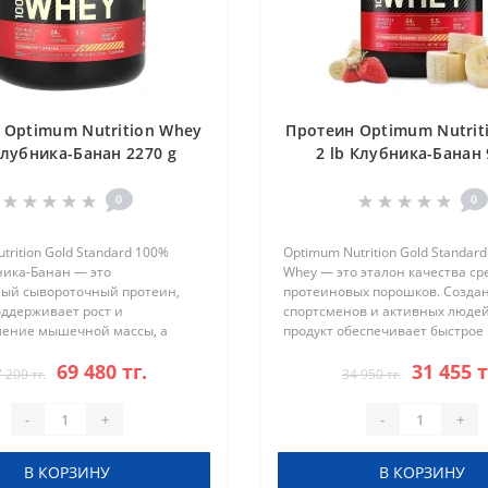
 Optimum Nutrition Whey
Протеин Optimum Nutrit
Клубника-Банан 2270 g
2 lb Клубника-Банан 
0
0
trition Gold Standard 100%
Optimum Nutrition Gold Standar
ника-Банан — это
Whey — это эталон качества ср
ый сывороточный протеин,
протеиновых порошков. Созда
оддерживает рост и
спортсменов и активных людей
ление мышечной массы, а
продукт обеспечивает быстрое
огает достичь спортивных
восстановление, поддерживает
69 480 тг.
31 455 т
годаря высокому качеству и
мышечной массы и помогает д
 200 тг.
34 950 тг.
вкусу вани..
ваших фитнес..
-
+
-
+
В КОРЗИНУ
В КОРЗИНУ