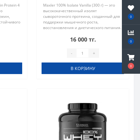
 Protein 4
Maxler 100% Isolate Vanilla (300 г) — это
то
высококачественный изолят
зеин,
сывороточного протеина, созданный для
0
стойчивого
поддержки мышечного роста,
восстановления и диетического питания.
ном или в
Продукт отличается максимальной
16 000 тг.
щи. В
чистотой состава, низким содержанием
0
жиров и с..
-
+
0
В КОРЗИНУ