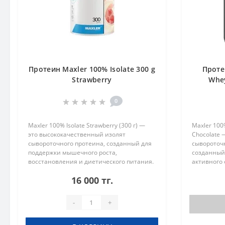
Протеин Maxler 100% Isolate 300 g
Проте
Strawberry
Whey
0
Maxler 100% Isolate Strawberry (300 г) —
Maxler 100
это высококачественный изолят
Chocolate 
сывороточного протеина, созданный для
сывороточ
поддержки мышечного роста,
созданный
восстановления и диетического питания.
активного
Продукт отличается максимальной
тренировок
16 000 тг.
чистотой состава, низким содержанием
изысканны
жиров ..
эф..
-
+