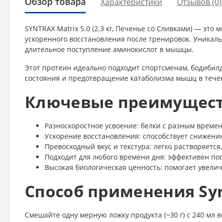
Обзор товара
Характеристики
Отзывов (0)
SYNTRAX Matrix 5.0 (2.3 кг, Печенье со Сливками) — э
ускоренного восстановления после тренировок. Уникал
длительное поступление аминокислот в мышцы.
Этот протеин идеально подходит спортсменам, бодибил
состояния и предотвращение катаболизма мышц в течен
Ключевые преимущества
Разноскоростное усвоение: белки с разным време
Ускорение восстановления: способствует снижени
Превосходный вкус и текстура: легко растворяется
Подходит для любого времени дня: эффективен пос
Высокая биологическая ценность: помогает увели
Способ применения Synt
Смешайте одну мерную ложку продукта (~30 г) с 240 мл 