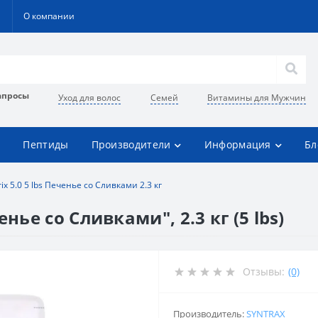
О компании
апросы
Уход для волос
Семей
Витамины для Мужчин
Пептиды
Производители
Информация
Бл
ix 5.0 5 lbs Печенье со Сливками 2.3 кг
нье со Сливками", 2.3 кг (5 lbs)
Отзывы:
(0)
Производитель:
SYNTRAX