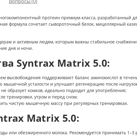
Вопросы
(0)
то многокомпонентный протеин премиум-класса, разработанный 
ьная формула сочетает сывороточный белок, мицеллярный казеи
дерам и активным людям, которым важны стабильное снабжени
ие дня и ночи.
 Syntrax Matrix 5.0:
нем высвобождения поддерживают баланс аминокислот в течен
ю мышечной усталости и улучшает регенерацию после нагрузок
, не образует комков, идеально подходит для употребления;
ле тренировки, утром и перед сном;
чить чистую мышечную массу при регулярных тренировках.
rax Matrix 5.0:
воды или обезжиренного молока. Рекомендуется принимать 1–3 р