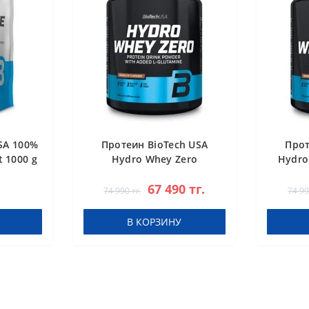
SA 100%
Протеин BioTech USA
Прот
 1000 g
Hydro Whey Zero
Hydro
chocolate 1816 g
67 490 тг.
74 990 тг.
74 99
В КОРЗИНУ