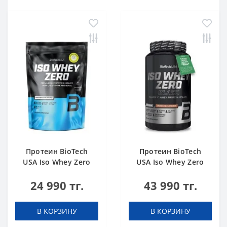
Протеин BioTech
Протеин BioTech
USA Iso Whey Zero
USA Iso Whey Zero
black biscuit (Oreo)
Black chocolate 908 g
24 990 тг.
43 990 тг.
454 g
В КОРЗИНУ
В КОРЗИНУ