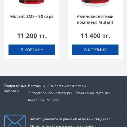
Mutant ZM8+ 90 caps
Аминокислотный
комплекс Mutant
Amino 300 tabs
11 200 тг.
11 400 тг.
В КОРЗИНУ
В КОРЗИНУ
Популярные
Изотоники и энергетические гели
запросы
Тестостероновые бустеры
Спортивное питание
Костанай
Атырау
Хотите узнавать первым об акциях и скидках?
Подпишитесь на нашу рассылку