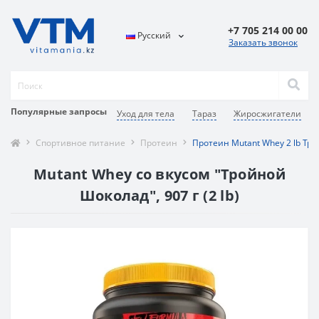
+7 705 214 00 00
Русский
Заказать звонок
Популярные запросы
Уход для тела
Тараз
Жиросжигатели
Спортивное питание
Протеин
Протеин Mutant Whey 2 lb Тр
Mutant Whey со вкусом "Тройной
Шоколад", 907 г (2 lb)