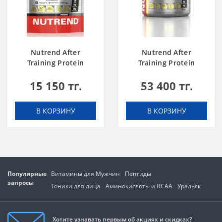
Nutrend After
Nutrend After
Training Protein
Training Protein
chocolate 540 g
vanilla 2520 g
15 150 тг.
53 400 тг.
В КОРЗИНУ
В КОРЗИНУ
Популярные
Витамины для Мужчин
Пептиды
запросы
Тоники для лица
Аминокислоты и BCAA
Уральск
Хотите узнавать первым об акциях и скидках?