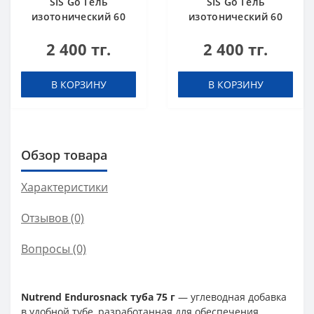
SIS Go Гель
SIS Go Гель
изотонический 60
изотонический 60
мл Апельсин
мл Тропические
2 400 тг.
2 400 тг.
фрукты
В КОРЗИНУ
В КОРЗИНУ
Обзор товара
Характеристики
Отзывов (0)
Вопросы
(0)
Nutrend Endurosnack туба 75 г
— углеводная добавка
в удобной тубе, разработанная для обеспечения