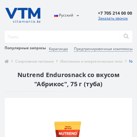
+7 705 214 00 00
Русский
Заказать звонок
Популярные запросы
Караганда
Предтренировочные комплексы д
Спортивное питание
Изотоники и энергетические гели
Nutr
Nutrend Endurosnack со вкусом
"Абрикос", 75 г (туба)