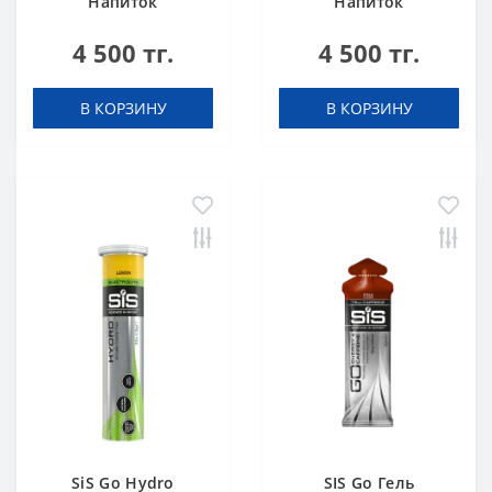
Напиток
Напиток
высокоуглеводный
высокоуглеводный
4 500 тг.
4 500 тг.
в порошке 82 г
в порошке 82 г
Апельсин
Клубника-Лайм
В КОРЗИНУ
В КОРЗИНУ
SiS Go Hydro
SIS Go Гель