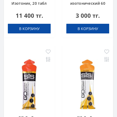
Изотоник, 20 табл
изотонический 60
(туба) Лимон
мл + кофеин 75 мг
11 400 тг.
3 000 тг.
Кола
В КОРЗИНУ
В КОРЗИНУ