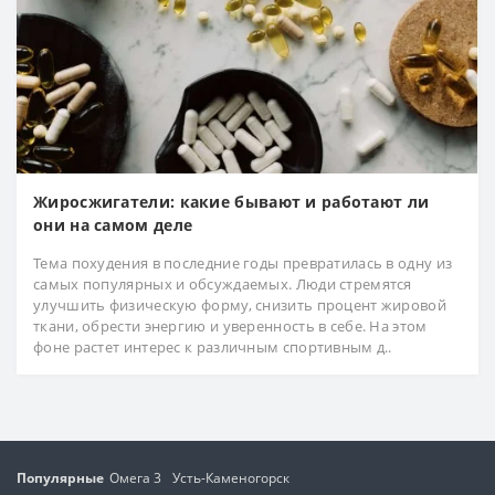
Жиросжигатели: какие бывают и работают ли
они на самом деле
Тема похудения в последние годы превратилась в одну из
самых популярных и обсуждаемых. Люди стремятся
улучшить физическую форму, снизить процент жировой
ткани, обрести энергию и уверенность в себе. На этом
фоне растет интерес к различным спортивным д..
Популярные
Омега 3
Усть-Каменогорск