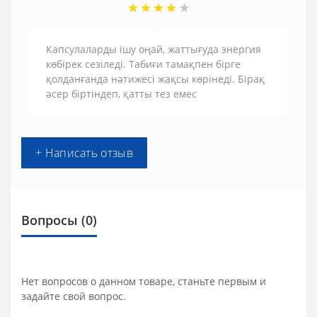
Капсулаларды ішу оңай, жаттығуда энергия
көбірек сезіледі. Табиғи тамақпен бірге
қолданғанда нәтижесі жақсы көрінеді. Бірақ
әсер біртіндеп, қатты тез емес
+ Написать отзыв
Вопросы
(0)
Нет вопросов о данном товаре, станьте первым и
задайте свой вопрос.