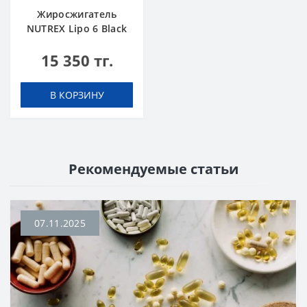
Жиросжигатель
NUTREX Lipo 6 Black
Ultra Concentrate 60
15 350 тг.
caps
В КОРЗИНУ
Рекомендуемые статьи
07.11.2025