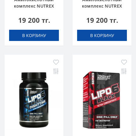
комплекс NUTREX
комплекс NUTREX
EAA+ Hydration 390 g
EAA+ Hydration 390 g
19 200 тг.
19 200 тг.
Апельсин
Голубика Лимонад
В КОРЗИНУ
В КОРЗИНУ