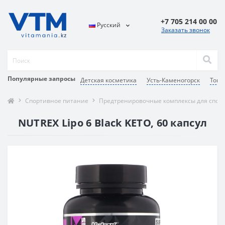
+7 705 214 00 00
Русский
Заказать звонок
Популярные запросы
Детская косметика
Усть-Каменогорск
Тони
Спортивное питание
Предтренировочные комплексы для спор
NUTREX Lipo 6 Black KETO, 60 капсул