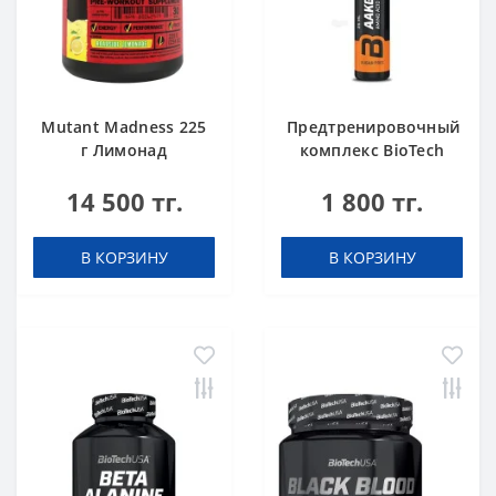
Mutant Madness 225
Предтренировочный
г Лимонад
комплекс BioTech
USA AAKG 7800 Pink
14 500 тг.
1 800 тг.
Grapefruit 25ml
В КОРЗИНУ
В КОРЗИНУ