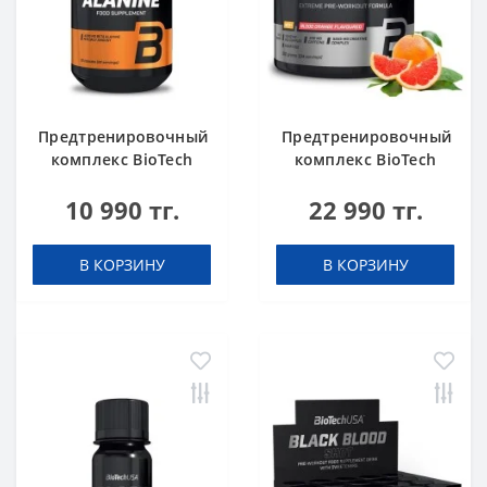
Предтренировочный
Предтренировочный
комплекс BioTech
комплекс BioTech
USA Beta Alanine 90
USA Black Blood
10 990 тг.
22 990 тг.
капсул
NOX+ Blood orange
340 g
В КОРЗИНУ
В КОРЗИНУ