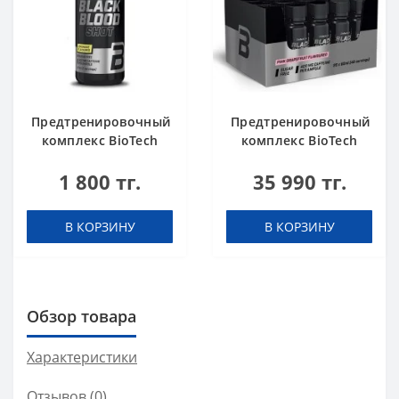
Предтренировочный
Предтренировочный
комплекс BioTech
комплекс BioTech
USA Black Blood Shot
USA Black Blood Shot
1 800 тг.
35 990 тг.
Lemonade 60 ml шот
Pink grapefruit 60 ml
шоты (в коробке 20
шт)
В КОРЗИНУ
В КОРЗИНУ
Обзор товара
Характеристики
Отзывов (0)