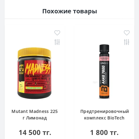
Похожие товары
Mutant Madness 225
Предтренировочный
г Лимонад
комплекс BioTech
USA AAKG 7800 Pink
14 500 тг.
1 800 тг.
Grapefruit 25ml