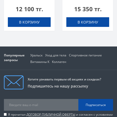
Ultra Concentrate 30
Ultra Concentrate 60
12 100 тг.
15 350 тг.
caps
caps
В КОРЗИНУ
В КОРЗИНУ
Популярные
Уральск
Уход для тела
Спортивное питание
запросы
Витамины К
Коллаген
Хотите узнавать первым об акциях и скидках?
Подпишитесь на нашу рассылку
Подписаться
Я прочитал
ДОГОВОР ПУБЛИЧНОЙ ОФЕРТЫ
и согласен с условиями