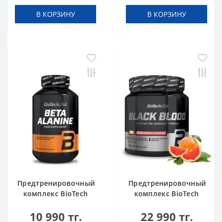
В КОРЗИНУ
В КОРЗИНУ
Предтренировочный
Предтренировочный
комплекс BioTech
комплекс BioTech
USA Beta Alanine 90
USA Black Blood
10 990 тг.
22 990 тг.
капсул
NOX+ Blood orange