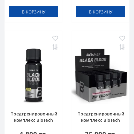
340 g
В КОРЗИНУ
В КОРЗИНУ
Предтренировочный
Предтренировочный
комплекс BioTech
комплекс BioTech
USA Black Blood Shot
USA Black Blood Shot
Lemonade 60 ml шот
Pink grapefruit 60 ml