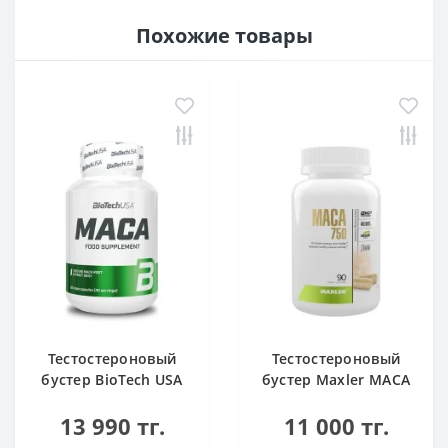
Похожие товары
Тестостероновый
Тестостероновый
бустер BioTech USA
бустер Maxler MACA
Maca 60 капсул
750 90 veg caps
13 990 тг.
11 000 тг.