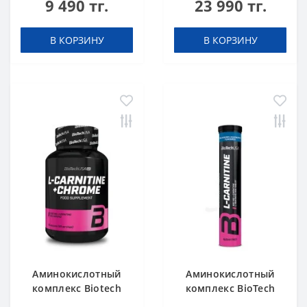
9 490 тг.
23 990 тг.
капсул
unflavoured 300 g
В КОРЗИНУ
В КОРЗИНУ
Аминокислотный
Аминокислотный
комплекс Biotech
комплекс BioTech
USA L-Carnitine +
USA L-Carnitine 500