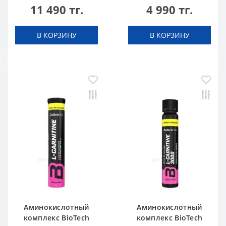
11 490 тг.
4 990 тг.
Chrome 60 таблеток
mg Effervescent
Blueberry-raspberry
20 таблеток
В КОРЗИНУ
В КОРЗИНУ
(шипучка)
Аминокислотный
Аминокислотный
комплекс BioTech
комплекс BioTech