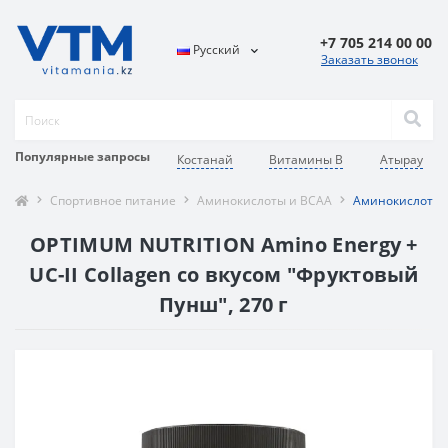
+7 705 214 00 00
Русский
Заказать звонок
Популярные запросы
Костанай
Витамины В
Атырау
Спортивное питание
Аминокислоты и BCAA
Аминокислотный
OPTIMUM NUTRITION Amino Energy +
UC-II Collagen со вкусом "Фруктовый
Пунш", 270 г