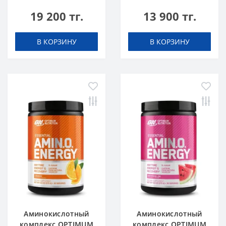
caps
NUTRITION Amino
19 200 тг.
13 900 тг.
Energy 270 g Blue
Raspberry Малина
В КОРЗИНУ
В КОРЗИНУ
Аминокислотный
Аминокислотный
комплекс OPTIMUM
комплекс OPTIMUM