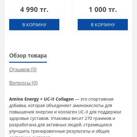
USA L-Carnitine 500
USA L-Carnitine
4 990 тг.
1 000 тг.
mg Effervescent
ampule 3000 Lemon
Lemon-lime 20
25 ml шот
таблеток (шипучка)
В КОРЗИНУ
В КОРЗИНУ
Обзор товара
Отзывов (0)
Вопросы
(0)
Amino Energy + UC-II Collagen
— это спортивная
добавка, которая объединяет аминокислоты для
повышения энергии и коллаген UC-II для поддержки
здоровья суставов. Упаковка весит 270 граммов и
разработана для активных людей, стремящихся
улучшить тренировочные результаты и общее