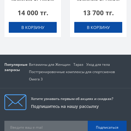
NUTRITION Amino
NUTRITION Amino
14 000 тг.
13 700 тг.
Energy 270 g Orange
Energy 270 g Арбуз
Апельсин
В КОРЗИНУ
В КОРЗИНУ
Популярные
Витамины для Женщин
Тараз
Уход для тела
запросы
Посттренировочные комплексы для спортсменов
Омега 3
Хотите узнавать первым об акциях и скидках?
Подпишитесь на нашу рассылку
Подписаться