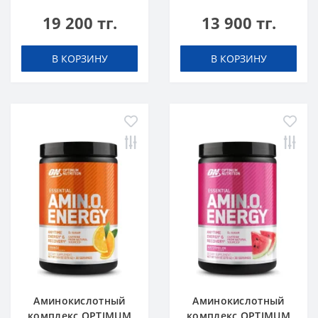
caps
NUTRITION Amino
19 200 тг.
13 900 тг.
Energy 270 g Blue
Raspberry Малина
В КОРЗИНУ
В КОРЗИНУ
Аминокислотный
Аминокислотный
комплекс OPTIMUM
комплекс OPTIMUM