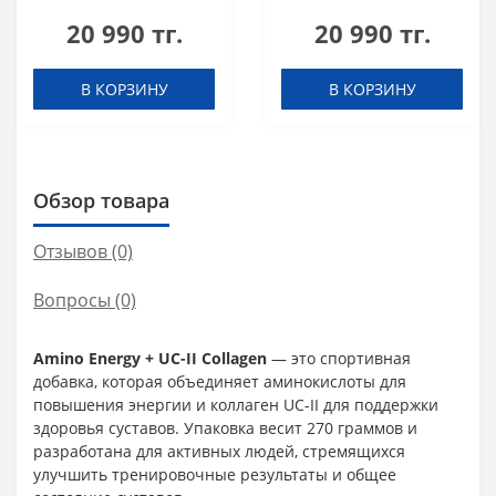
USA L-Carnitine
USA L-Carnitine
20 990 тг.
20 990 тг.
100.000 Apple 500 мл
100.000 Cherry 500
мл
В КОРЗИНУ
В КОРЗИНУ
Обзор товара
Отзывов (0)
Вопросы
(0)
Amino Energy + UC-II Collagen
— это спортивная
добавка, которая объединяет аминокислоты для
повышения энергии и коллаген UC-II для поддержки
здоровья суставов. Упаковка весит 270 граммов и
разработана для активных людей, стремящихся
улучшить тренировочные результаты и общее