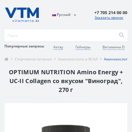
+7 705 214 00 00
Русский
Заказать звонок
Популярные запросы
Актау
Гейнеры
Витамины D
Спортивное питание
Аминокислоты и BCAA
Аминокислотный
OPTIMUM NUTRITION Amino Energy +
UC-II Collagen со вкусом "Виноград",
270 г