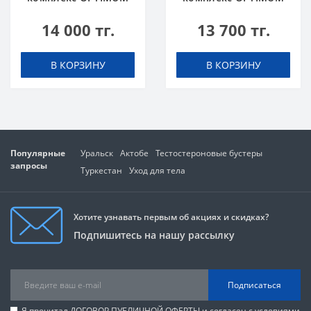
NUTRITION Amino
NUTRITION Amino
14 000 тг.
13 700 тг.
Energy 270 g Orange
Energy 270 g Арбуз
Апельсин
В КОРЗИНУ
В КОРЗИНУ
Популярные
Уральск
Актобе
Тестостероновые бустеры
запросы
Туркестан
Уход для тела
Хотите узнавать первым об акциях и скидках?
Подпишитесь на нашу рассылку
Подписаться
Я прочитал
ДОГОВОР ПУБЛИЧНОЙ ОФЕРТЫ
и согласен с условиями