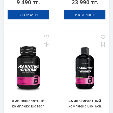
9 490 тг.
23 990 тг.
капсул
unflavoured 300 g
В КОРЗИНУ
В КОРЗИНУ
Аминокислотный
Аминокислотный
комплекс Biotech
комплекс BioTech
USA L-Carnitine +
USA L-Carnitine +