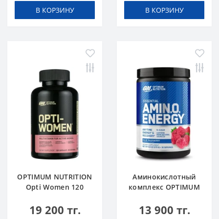
В КОРЗИНУ
В КОРЗИНУ
OPTIMUM NUTRITION
Аминокислотный
Opti Women 120
комплекс OPTIMUM
caps
NUTRITION Amino
19 200 тг.
13 900 тг.
Energy 270 g Blue
Raspberry Малина