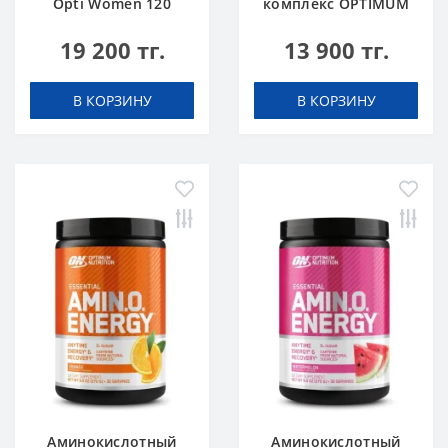
Opti Women 120
комплекс OPTIMUM
caps
NUTRITION Amino
19 200 тг.
13 900 тг.
Energy 270 g Blue
Raspberry Малина
В КОРЗИНУ
В КОРЗИНУ
Аминокислотный
Аминокислотный