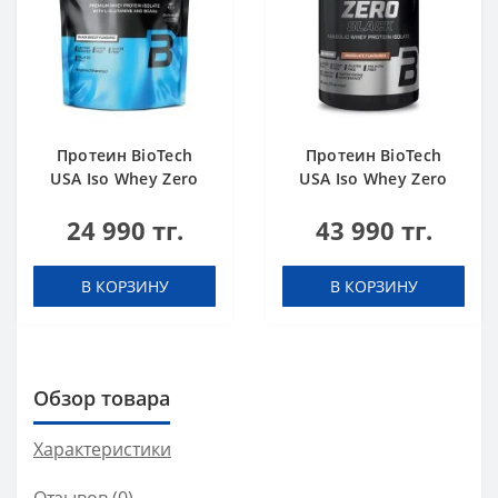
Протеин BioTech
Протеин BioTech
USA Iso Whey Zero
USA Iso Whey Zero
black biscuit (Oreo)
Black chocolate 908 g
24 990 тг.
43 990 тг.
454 g
В КОРЗИНУ
В КОРЗИНУ
Обзор товара
Характеристики