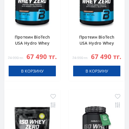
Протеин BioTech
Протеин BioTech
USA Hydro Whey
USA Hydro Whey
Zero chocolate 1816
Zero vanilla 1816 g
67 490 тг.
67 490 тг.
g
74 990 тг.
74 990 тг.
В КОРЗИНУ
В КОРЗИНУ