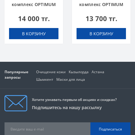
комплекс OPTIMUM
комплекс OPTIMUM
NUTRITION Amino
NUTRITION Amino
14 000 тг.
13 700 тг.
Energy 270 g Orange
Energy 270 g Арбуз
Апельсин
В КОРЗИНУ
В КОРЗИНУ
Популярные
Очищение кожи
Кызылорда
Астана
запросы
Шымкент
Маски для лица
Хотите узнавать первым об акциях и скидках?
Подпишитесь на нашу рассылку
Подписаться