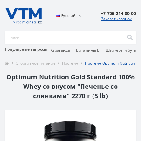
+7 705 214 00 00
Русский
Заказать звонок
Популярные запросы
Караганда
Витамины В
Шейкеры и бутылк
Спортивное питание
Протеин
Протеин Optimum Nutrition Wh
Optimum Nutrition Gold Standard 100%
Whey со вкусом "Печенье со
сливками" 2270 г (5 lb)