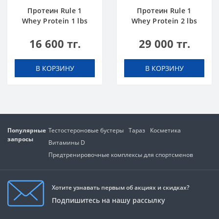
Протеин Rule 1
Протеин Rule 1
Whey Protein 1 lbs
Whey Protein 2 lbs
Шоколадный Торт
Ванильное
16 600 тг.
29 000 тг.
Мороженое
В КОРЗИНУ
В КОРЗИНУ
Популярные
Тестостероновые бустеры
Тараз
Косметика
запросы
Витамины D
Предтренировочные комплексы для спортсменов
Хотите узнавать первым об акциях и скидках?
Подпишитесь на нашу рассылку