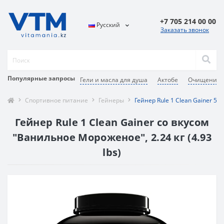
+7 705 214 00 00
Русский
Заказать звонок
Популярные запросы
Гели и масла для душа
Актобе
Очищение 
Спортивное питание
Гейнеры
Гейнер Rule 1 Clean Gainer 5
Гейнер Rule 1 Clean Gainer со вкусом
"Ванильное Мороженое", 2.24 кг (4.93
lbs)