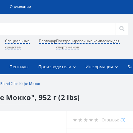
О компании
Специальные
Павлодар
Посттренировочные комплексы для
средства
спортсменов
Пептиды
Производители
Информация
Бл
Blend 2 lbs Кофе Мокко
 Мокко", 952 г (2 lbs)
Отзывы:
(0)