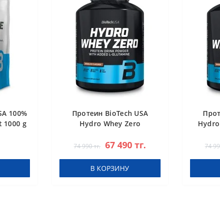
SA 100%
Протеин BioTech USA
Прот
 1000 g
Hydro Whey Zero
Hydro
chocolate 1816 g
67 490 тг.
74 990 тг.
74 99
В КОРЗИНУ