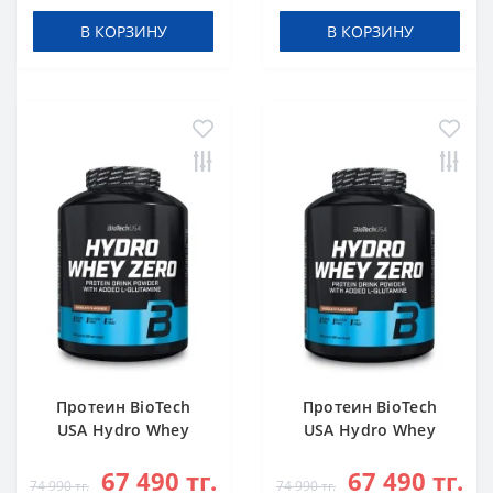
В КОРЗИНУ
В КОРЗИНУ
Протеин BioTech
Протеин BioTech
USA Hydro Whey
USA Hydro Whey
Zero chocolate 1816
Zero vanilla 1816 g
67 490 тг.
67 490 тг.
g
74 990 тг.
74 990 тг.