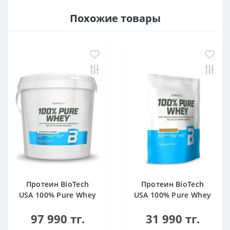
Похожие товары
Протеин BioTech
Протеин BioTech
USA 100% Pure Whey
USA 100% Pure Whey
bourbon vanilla 4000
hazelnut 1000 g
97 990 тг.
31 990 тг.
g