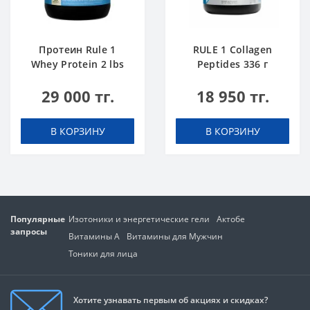
Протеин Rule 1
RULE 1 Collagen
Whey Protein 2 lbs
Peptides 336 г
Ванильное
Замороженый
29 000 тг.
18 950 тг.
Мороженое
Банан
В КОРЗИНУ
В КОРЗИНУ
Популярные
Изотоники и энергетические гели
Актобе
запросы
Витамины А
Витамины для Мужчин
Тоники для лица
Хотите узнавать первым об акциях и скидках?