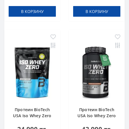
В КОРЗИНУ
В КОРЗИНУ
Протеин BioTech
Протеин BioTech
USA Iso Whey Zero
USA Iso Whey Zero
black biscuit (Oreo)
Black chocolate 908 g
454 g