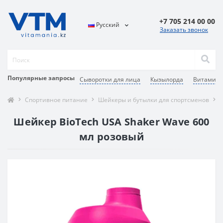
+7 705 214 00 00
Русский
Заказать звонок
Популярные запросы
Сыворотки для лица
Кызылорда
Витамины
Спортивное питание
Шейкеры и бутылки для спортсменов
Ш
Шейкер BioTech USA Shaker Wave 600
мл розовый