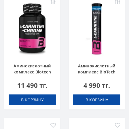
Аминокислотный
Аминокислотный
комплекс Biotech
комплекс BioTech
USA L-Carnitine +
USA L-Carnitine 500
11 490 тг.
4 990 тг.
Chrome 60 таблеток
mg Effervescent
Blueberry-raspberry
20 таблеток
В КОРЗИНУ
В КОРЗИНУ
(шипучка)