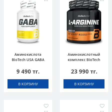
Аминокислота
Аминокислотный
BioTech USA GABA
комплекс BioTech
нейтральный 60
USA L-Arginine
9 490 тг.
23 990 тг.
капсул
unflavoured 300 g
В КОРЗИНУ
В КОРЗИНУ