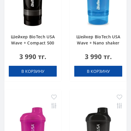
Шейкер BioTech USA
Шейкер BioTech USA
Wave + Compact 500
Wave + Nano shaker
мл (+150 мл) черный
300 мл (+150 мл)
3 990 тг.
3 990 тг.
голубой
В КОРЗИНУ
В КОРЗИНУ