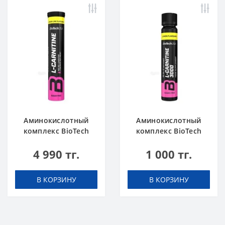
Аминокислотный
Аминокислотный
комплекс BioTech
комплекс BioTech
USA L-Carnitine 500
USA L-Carnitine
4 990 тг.
1 000 тг.
mg Effervescent
ampule 3000 Lemon
Lemon-lime 20
25 ml шот
таблеток (шипучка)
В КОРЗИНУ
В КОРЗИНУ