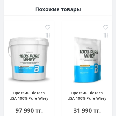
Похожие товары
Протеин BioTech
Протеин BioTech
USA 100% Pure Whey
USA 100% Pure Whey
bourbon vanilla 4000
hazelnut 1000 g
97 990 тг.
31 990 тг.
g