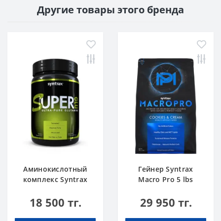
Другие товары этого бренда
Аминокислотный
Гейнер Syntrax
комплекс Syntrax
Macro Pro 5 lbs
Super GLU 500 г
Печенье со
18 500 тг.
29 950 тг.
Сливками 2,3 кг