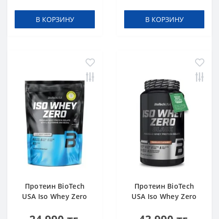
В КОРЗИНУ
В КОРЗИНУ
Протеин BioTech
Протеин BioTech
USA Iso Whey Zero
USA Iso Whey Zero
black biscuit (Oreo)
Black chocolate 908 g
454 g