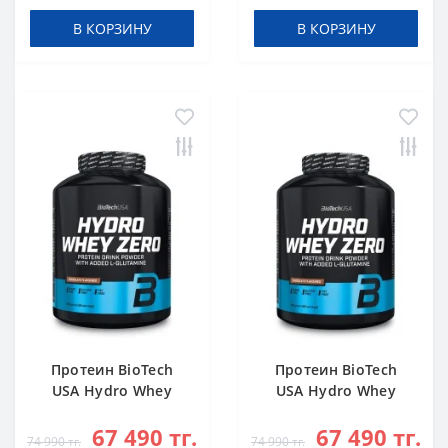
В КОРЗИНУ
В КОРЗИНУ
Протеин BioTech
Протеин BioTech
USA Hydro Whey
USA Hydro Whey
Zero chocolate 1816
Zero vanilla 1816 g
67 490 тг.
67 490 тг.
g
74 990 тг.
74 990 тг.