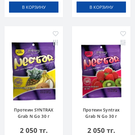
В КОРЗИНУ
В КОРЗИНУ
Протеин SYNTRAX
Протеин Syntrax
Grab N Go 30 г
Grab N Go 30 г
Карибский Кулер
Клубника-Киви
2 050 тг.
2 050 тг.