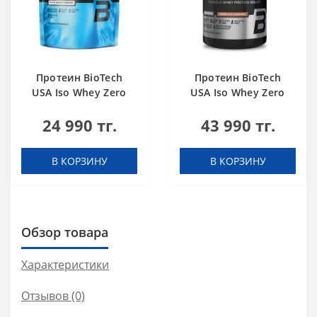
Протеин BioTech
Протеин BioTech
USA Iso Whey Zero
USA Iso Whey Zero
black biscuit (Oreo)
Black chocolate 908 g
24 990 тг.
43 990 тг.
454 g
В КОРЗИНУ
В КОРЗИНУ
Обзор товара
Характеристики
Отзывов (0)