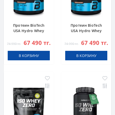
Протеин BioTech
Протеин BioTech
USA Hydro Whey
USA Hydro Whey
Zero chocolate 1816
Zero vanilla 1816 g
67 490 тг.
67 490 тг.
g
74 990 тг.
74 990 тг.
В КОРЗИНУ
В КОРЗИНУ