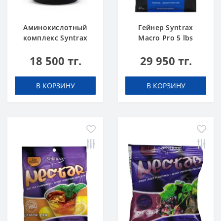
Аминокислотный
Гейнер Syntrax
комплекс Syntrax
Macro Pro 5 lbs
Super GLU 500 г
Печенье со
18 500 тг.
29 950 тг.
Сливками 2,3 кг
В КОРЗИНУ
В КОРЗИНУ