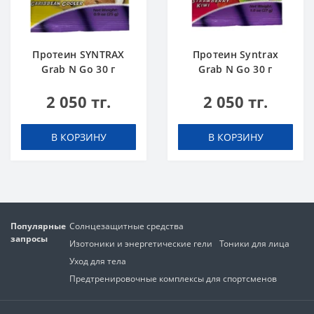
Протеин SYNTRAX
Протеин Syntrax
Grab N Go 30 г
Grab N Go 30 г
Карибский Кулер
Клубника-Киви
2 050 тг.
2 050 тг.
В КОРЗИНУ
В КОРЗИНУ
Популярные
Солнцезащитные средства
запросы
Изотоники и энергетические гели
Тоники для лица
Уход для тела
Предтренировочные комплексы для спортсменов