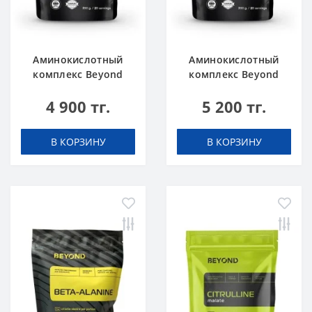
Аминокислотный
Аминокислотный
комплекс Beyond
комплекс Beyond
BCAA Малина-вишня
BCAA Ягодный Микс
4 900 тг.
5 200 тг.
200 г
200 г
В КОРЗИНУ
В КОРЗИНУ