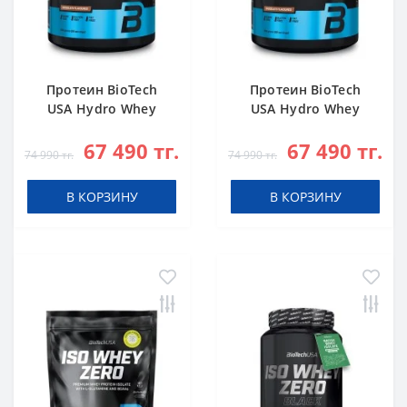
Протеин BioTech
Протеин BioTech
USA Hydro Whey
USA Hydro Whey
Zero chocolate 1816
Zero vanilla 1816 g
67 490 тг.
67 490 тг.
g
74 990 тг.
74 990 тг.
В КОРЗИНУ
В КОРЗИНУ