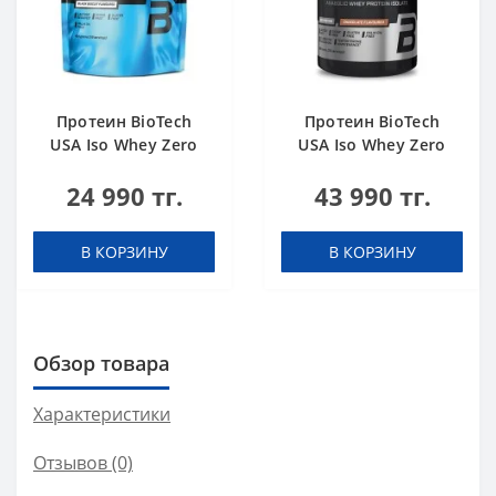
Протеин BioTech
Протеин BioTech
USA Iso Whey Zero
USA Iso Whey Zero
black biscuit (Oreo)
Black chocolate 908 g
24 990 тг.
43 990 тг.
454 g
В КОРЗИНУ
В КОРЗИНУ
Обзор товара
Характеристики
Отзывов (0)