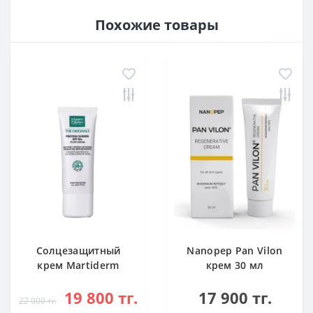
Похожие товары
Cолцезащитный
Nanopep Pan Vilon
крем Martiderm
крем 30 мл
Proteos Screen
19 800 тг.
17 900 тг.
SPF50+ 40 мл
22 000 тг.