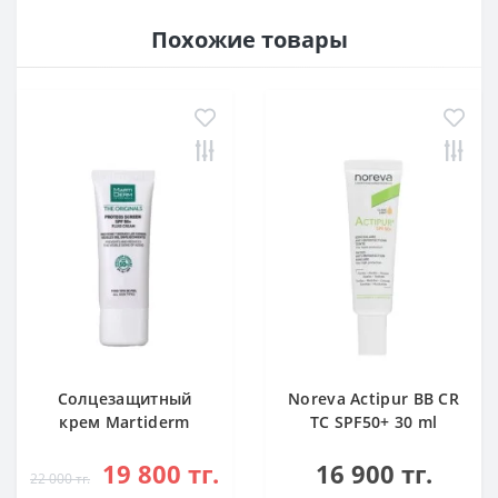
Похожие товары
Cолцезащитный
Noreva Actipur BB CR
крем Martiderm
TC SPF50+ 30 ml
Proteos Screen
19 800 тг.
16 900 тг.
SPF50+ 40 мл
22 000 тг.