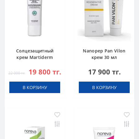
Cолцезащитный
Nanopep Pan Vilon
крем Martiderm
крем 30 мл
Proteos Screen
19 800 тг.
17 900 тг.
SPF50+ 40 мл
22 000 тг.
В КОРЗИНУ
В КОРЗИНУ