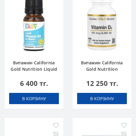
Витамин California
Витамин California
Gold Nutrition Liquid
Gold Nutrition
Vitamin D3 for
Vitamin D 3 5000 360
6 400 тг.
12 250 тг.
Babies, 10 мкг 400 IU
капли 10
В КОРЗИНУ
В КОРЗИНУ