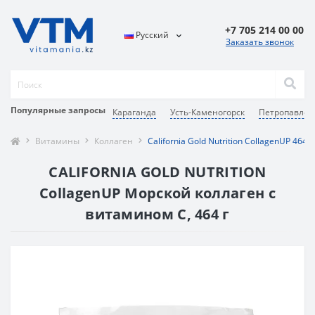
+7 705 214 00 00
Русский
Заказать звонок
Популярные запросы
Караганда
Усть-Каменогорск
Петропавлов
Витамины
Коллаген
California Gold Nutrition CollagenUP 464 g
CALIFORNIA GOLD NUTRITION
CollagenUP Морской коллаген с
витамином C, 464 г