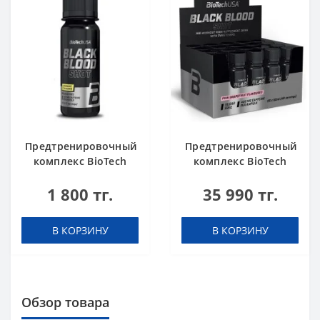
Предтренировочный
Предтренировочный
комплекс BioTech
комплекс BioTech
USA Black Blood Shot
USA Black Blood Shot
1 800 тг.
35 990 тг.
Lemonade 60 ml шот
Pink grapefruit 60 ml
шоты (в коробке 20
шт)
В КОРЗИНУ
В КОРЗИНУ
Обзор товара