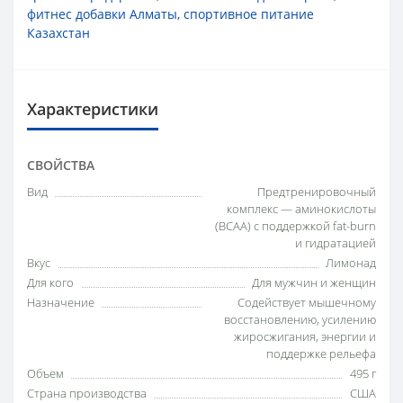
фитнес добавки Алматы
,
спортивное питание
Казахстан
Характеристики
СВОЙСТВА
Вид
Предтренировочный
комплекс — аминокислоты
(BCAA) с поддержкой fat-burn
и гидратацией
Вкус
Лимонад
Для кого
Для мужчин и женщин
Назначение
Содействует мышечному
восстановлению, усилению
жиросжигания, энергии и
поддержке рельефа
Объем
495 г
Страна производства
США