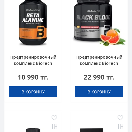
Предтренировочный
Предтренировочный
комплекс BioTech
комплекс BioTech
USA Beta Alanine 90
USA Black Blood
10 990 тг.
22 990 тг.
капсул
NOX+ Blood orange
340 g
В КОРЗИНУ
В КОРЗИНУ