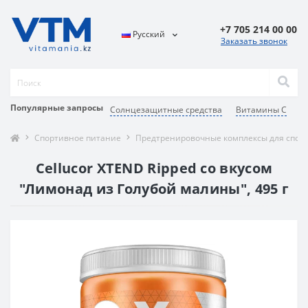
+7 705 214 00 00
Русский
Заказать звонок
Популярные запросы
Солнцезащитные средства
Витамины C
А
Спортивное питание
Предтренировочные комплексы для спор
Cellucor XTEND Ripped со вкусом
"Лимонад из Голубой малины", 495 г