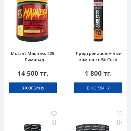
Mutant Madness 225
Предтренировочный
г Лимонад
комплекс BioTech
USA AAKG 7800 Pink
14 500 тг.
1 800 тг.
Grapefruit 25ml
В КОРЗИНУ
В КОРЗИНУ