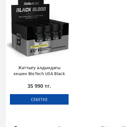
Жаттығу алдындағы
кешен BioTech USA Black
Blood Shot Pink lemonade
35 990 тг.
60 ml шоты (қорапта 20
дана)
СЕБЕТКЕ