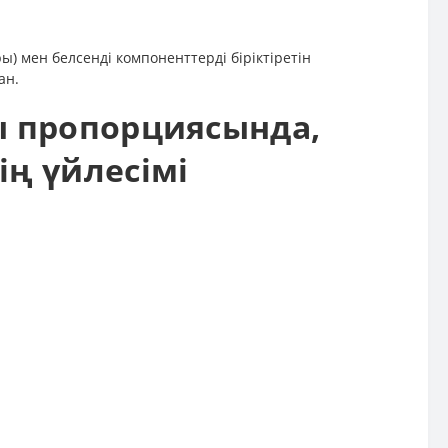
) мен белсенді компоненттерді біріктіретін
ан.
ы пропорциясында,
ің үйлесімі