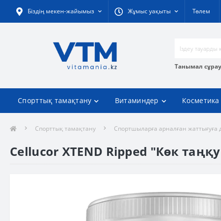
Біздің мекен-жайымыз
Жұмыс уақыты
Төлем
Танымал сұра
Спорттық тамақтану
Витаминдер
Косметика
Спорттық тамақтану
Спортшыларға арналған жаттығуға 
Cellucor XTEND Ripped "Көк таңқ