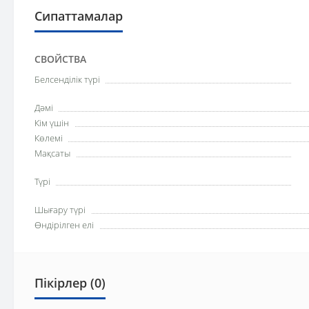
Сипаттамалар
СВОЙСТВА
Белсенділік түрі
Дәмі
Кім үшін
Көлемі
Мақсаты
Түрі
Шығару түрі
Өндірілген елі
Пікірлер (0)