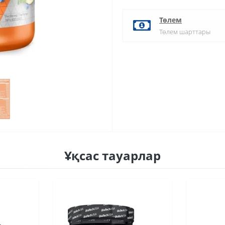
Төлем
Төлем шарттары
Ұқсас тауарлар