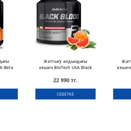
дағы
Жаттығу алдындағы
Жат
A Beta
кешен BioTech USA Black
кешен 
сула
Blood NOX+ Blood orange
Blood
22 990 тг.
340 g
СЕБЕТКЕ