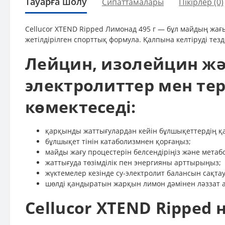
Тауарға шолу
Сипаттамалары
Пікірлер (0)
Cellucor XTEND Ripped Лимонад 495 г — бұл майдың жағ
жетілдірілген спорттық формула. Қалпына келтіруді тез
Лейцин, изолейцин жә
электролиттер мен тер
көмектеседі:
қарқынды жаттығулардан кейін бұлшықеттердің қал
бұлшықет тінін катаболизмнен қорғаңыз;
майды жағу процестерін белсендіріңіз және метабо
жаттығуда төзімділік пен энергияны арттырыңыз;
жүктемелер кезінде су-электролит балансын сақтау
шөлді қандыратын жарқын лимон дәмінен ләззат 
Cellucor XTEND Ripped