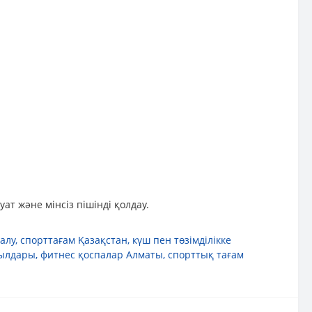
ат және мінсіз пішінді қолдау.
алу
,
спорттағам Қазақстан
,
күш пен төзімділікке
қылдары
,
фитнес қоспалар Алматы
,
спорттық тағам