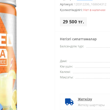
Артикул:
120312206_168604312
Қолжетімділігі:
Нет в наличии
29 500 тг.
Негізгі сипаттамалар
Белсенділік түрі:
Дәмі:
Кім үшін:
Көлемі:
Мақсаты:
Жеткізу
Жеткізу шарттары