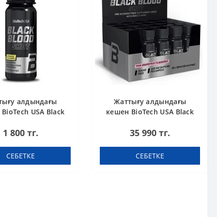
тығу алдындағы
Жаттығу алдындағы
BioTech USA Black
кешен BioTech USA Black
 Shot Lemonade 60
Blood Shot Pink grapefruit
1 800 тг.
35 990 тг.
ml шот
60 ml шоты (қорапта 20
дана)
СЕБЕТКЕ
СЕБЕТКЕ