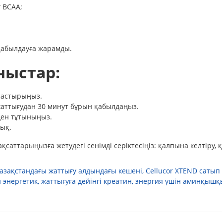
 BCAA;
 қабылдауға жарамды.
ныстар:
аластырыңыз.
жаттығудан 30 минут бұрын қабылдаңыз.
ден тұтыныңыз.
йық.
саттарыңызға жетудегі сенімді серіктесіңіз: қалпына келтіру, қу
азақстандағы жаттығу алдындағы кешені
,
Cellucor XTEND сатып 
 энергетик
,
жаттығуға дейінгі креатин
,
энергия үшін аминқыш