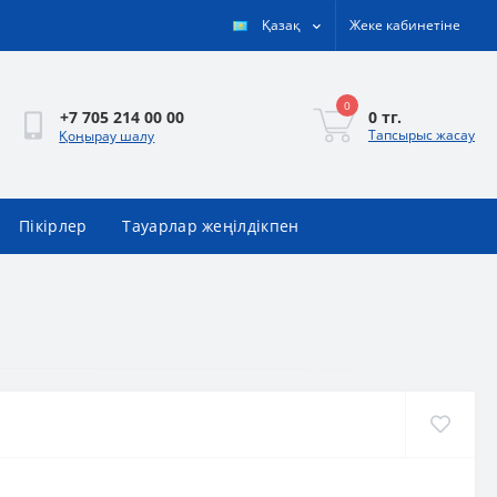
Қазақ
Жеке кабинетіне
0
0 тг.
+7 705 214 00 00
Тапсырыс жасау
Қоңырау шалу
Пікірлер
Тауарлар жеңілдікпен