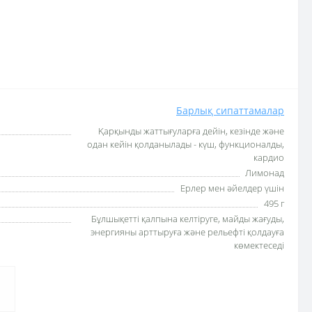
Барлық сипаттамалар
Қарқынды жаттығуларға дейін, кезінде және
одан кейін қолданылады - күш, функционалды,
кардио
Лимонад
Ерлер мен әйелдер үшін
495 г
Бұлшықетті қалпына келтіруге, майды жағуды,
энергияны арттыруға және рельефті қолдауға
көмектеседі