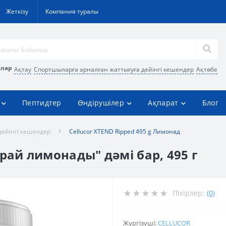
Жеткізу
Компания туралы
улар
Ақтау
Спортшыларға арналған жаттығуға дейінгі кешендер
Ақтөбе
Пептидтер
Өндірушілер
Ақпарат
Блог
дейінгі кешендер
Cellucor XTEND Ripped 495 g Лимонад
урай лимонады" дәмі бар, 495 г
Пікірлер:
(0)
Жүргізуші:
CELLUCOR