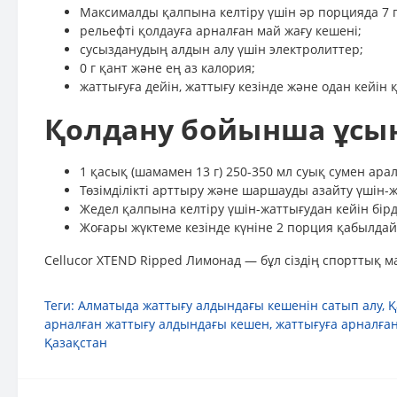
Максималды қалпына келтіру үшін әр порцияда 7 г
рельефті қолдауға арналған май жағу кешені;
сусызданудың алдын алу үшін электролиттер;
0 г қант және ең аз калория;
жаттығуға дейін, жаттығу кезінде және одан кейін
Қолдану бойынша ұсы
1 қасық (шамамен 13 г) 250-350 мл суық сумен ар
Төзімділікті арттыру және шаршауды азайту үшін-
Жедел қалпына келтіру үшін-жаттығудан кейін бір
Жоғары жүктеме кезінде күніне 2 порция қабылда
Cellucor XTEND Ripped Лимонад — бұл сіздің спорттық мақ
Теги:
Алматыда жаттығу алдындағы кешенін сатып алу
,
Қ
арналған жаттығу алдындағы кешен
,
жаттығуға арналған
Қазақстан