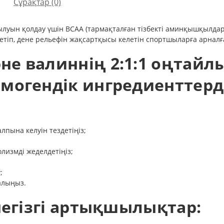
Сұрақтар
(0)
ылуын қолдау үшін BCAA (тармақталған тізбекті аминқышқылдары
детіп, дене рельефін жақсартқысы келетін спортшыларға арналғ
не валиннің 2:1:1 оңтайл
могендік ингредиенттерд
пына келуін тездетіңіз;
лизмді жеделдетіңіз;
;
алыңыз.
 негізгі артықшылықтар: