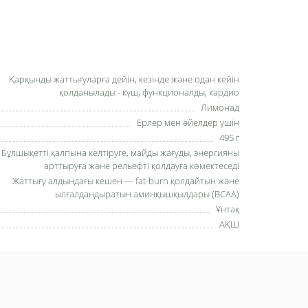
Қарқынды жаттығуларға дейін, кезінде және одан кейін
қолданылады - күш, функционалды, кардио
Лимонад
Ерлер мен әйелдер үшін
495 г
Бұлшықетті қалпына келтіруге, майды жағуды, энергияны
арттыруға және рельефті қолдауға көмектеседі
Жаттығу алдындағы кешен — fat-burn қолдайтын және
ылғалдандыратын аминқышқылдары (BCAA)
Ұнтақ
АҚШ