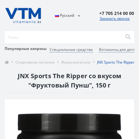
+7 705 214 00 00
Русский
Заказать звонок
Популярные запросы
Специальные средства
Витамины для детей
Спортивное питание
Жиросжигатели
JNX Sports The Ripper
JNX Sports The Ripper со вкусом
"Фруктовый Пунш", 150 г