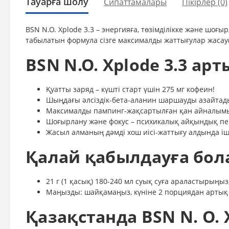
Тауарға шолу
Сипаттамалары
Пікірлер (0)
BSN N.O. Xplode 3.3 – энергияға, төзімділікке және шоғ
табылатын формула сізге максималды жаттығулар жасауға
BSN N.O. Xplode 3.3 а
Қуатты заряд – күшті старт үшін 275 мг кофеин!
Шыңдағы әлсіздік-бета-аланин шаршауды азайтады,
Максималды пампинг-жақсартылған қан айналымы 
Шоғырлану және фокус – психикалық айқындық п
Жасыл алманың дәмді хош иісі-жаттығу алдында іш
Қалай қабылдауға бол
21 г (1 қасық) 180-240 мл суық суға араластырыңы
Маңызды: шайқамаңыз, күніне 2 порциядан артық і
Қазақстанда BSN N. O. 