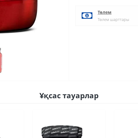
Төлем
Төлем шарттары
Ұқсас тауарлар