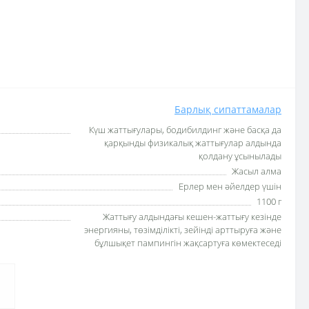
Барлық сипаттамалар
Күш жаттығулары, бодибилдинг және басқа да
қарқынды физикалық жаттығулар алдында
қолдану ұсынылады
Жасыл алма
Ерлер мен әйелдер үшін
1100 г
Жаттығу алдындағы кешен-жаттығу кезінде
энергияны, төзімділікті, зейінді арттыруға және
бұлшықет пампингін жақсартуға көмектеседі