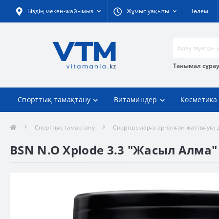
Біздің мекен-жайымыз
Жұмыс уақыты
Төлем
Танымал сұра
Спорттық тамақтану
Витаминдер
Косметика
Спорттық тамақтану
Спортшыларға арналған жаттығуға 
BSN N.O Xplode 3.3 "Жасыл Алма" дә