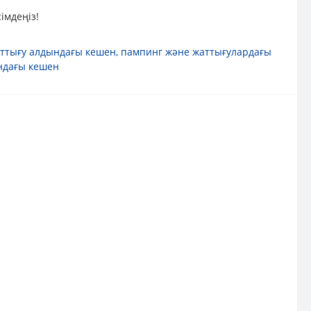
імдеңіз!
жаттығу алдындағы кешен
,
пампинг және жаттығулардағы
ындағы кешен