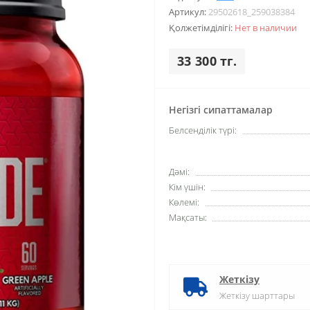
Артикул:
29502618_259038384
Қолжетімділігі:
Нет в наличии
33 300 тг.
Негізгі сипаттамалар
Белсенділік түрі:
Дәмі:
Кім үшін:
Көлемі:
Мақсаты:
Жеткізу
Жеткізу шарттары