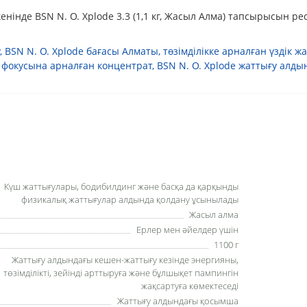
інде BSN N. O. Xplode 3.3 (1,1 кг, Жасыл Алма) тапсырысын рес
,
BSN N. O. Xplode бағасы Алматы
,
төзімділікке арналған үздік 
 фокусына арналған концентрат
,
BSN N. O. Xplode жаттығу алд
Күш жаттығулары, бодибилдинг және басқа да қарқынды
физикалық жаттығулар алдында қолдану ұсынылады
Жасыл алма
Ерлер мен әйелдер үшін
1100 г
Жаттығу алдындағы кешен-жаттығу кезінде энергияны,
төзімділікті, зейінді арттыруға және бұлшықет пампингін
жақсартуға көмектеседі
Жаттығу алдындағы қосымша