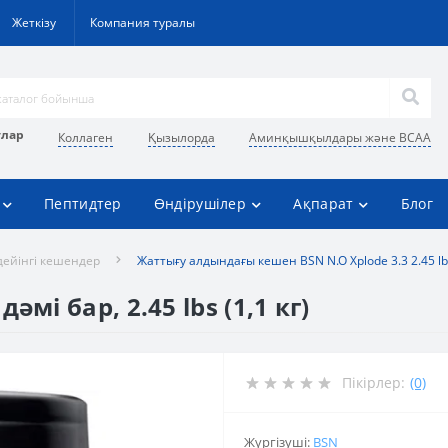
Жеткізу
Компания туралы
улар
Коллаген
Қызылорда
Аминқышқылдары және BCAA
Пептидтер
Өндірушілер
Ақпарат
Блог
дейінгі кешендер
Жаттығу алдындағы кешен BSN N.O Xplode 3.3 2.45 lb
мі бар, 2.45 lbs (1,1 кг)
Пікірлер:
(0)
Жүргізуші:
BSN