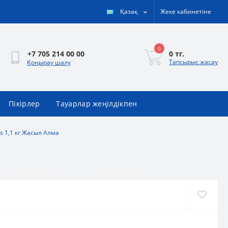
Қазақ
Жеке кабинетіне
0
0 тг.
+7 705 214 00 00
Тапсырыс жасау
Қоңырау шалу
Пікірлер
Тауарлар жеңілдікпен
s 1,1 кг Жасыл Алма