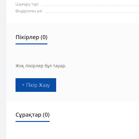
Шығару түрі
Өндірілген елі
Пікірлер (0)
Жоқ пікірлер бұл тауар.
+ Пікір Жазу
Сұрақтар
(0)