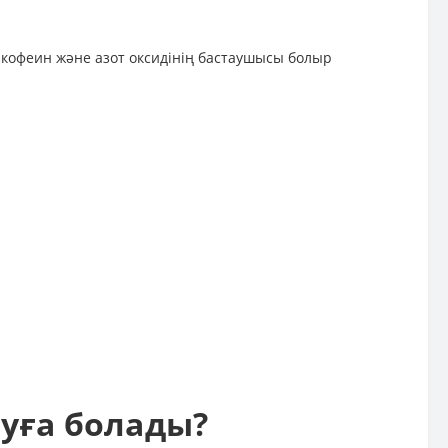
н, кофеин және азот оксидінің бастаушысы болыр
луға болады?