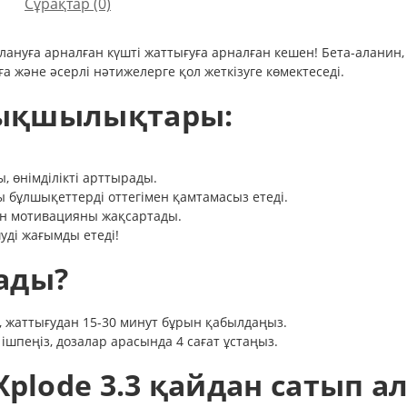
Сұрақтар
(0)
ырлануға арналған күшті жаттығуға арналған кешен! Бета-алани
 және әсерлі нәтижелерге қол жеткізуге көмектеседі.
ртықшылықтары:
 өнімділікті арттырады.
бұлшықеттерді оттегімен қамтамасыз етеді.
ен мотивацияны жақсартады.
уді жағымды етеді!
ады?
з, жаттығудан 15-30 минут бұрын қабылдаңыз.
шпеңіз, дозалар арасында 4 сағат ұстаңыз.
Xplode 3.3 қайдан сатып а