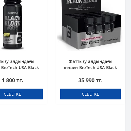
тығу алдындағы
Жаттығу алдындағы
BioTech USA Black
кешен BioTech USA Black
 Shot Lemonade 60
Blood Shot Pink grapefruit
1 800 тг.
35 990 тг.
ml шот
60 ml шоты (қорапта 20
дана)
СЕБЕТКЕ
СЕБЕТКЕ