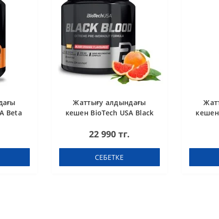
дағы
Жаттығу алдындағы
Жат
A Beta
кешен BioTech USA Black
кешен 
сула
Blood NOX+ Blood orange
Blood
22 990 тг.
340 g
СЕБЕТКЕ