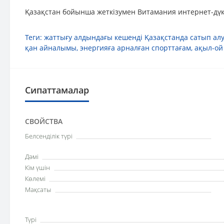
Қазақстан бойынша жеткізумен Витамания интернет-дүкен
Теги:
жаттығу алдындағы кешенді Қазақстанда сатып алу
қан айналымы
,
энергияға арналған спорттағам
,
ақыл-ой
Сипаттамалар
СВОЙСТВА
Белсенділік түрі
Дәмі
Кім үшін
Көлемі
Мақсаты
Түрі