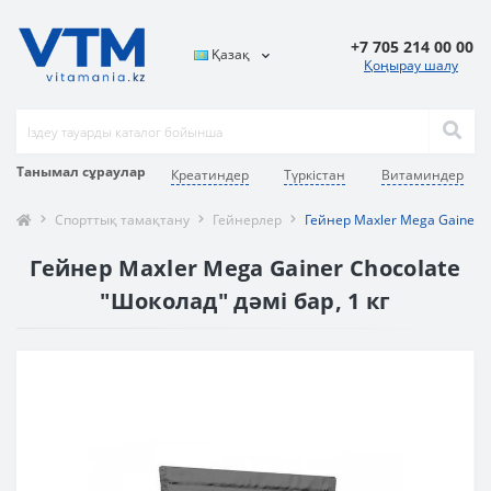
+7 705 214 00 00
Қазақ
Қоңырау шалу
Танымал сұраулар
Креатиндер
Түркістан
Витаминдер
Спорттық тамақтану
Гейнерлер
Гейнер Maxler Mega Gainer 1
Гейнер Maxler Mega Gainer Chocolate
"Шоколад" дәмі бар, 1 кг