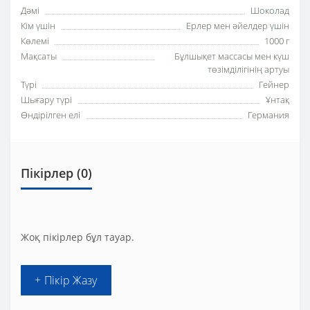
Дәмі
Шоколад
Кім үшін
Ерлер мен әйелдер үшін
Көлемі
1000 г
Мақсаты
Бұлшықет массасы мен күш
төзімділігінің артуы
Түрі
Гейнер
Шығару түрі
Ұнтақ
Өндірілген елі
Германия
Пікірлер (0)
Жоқ пікірлер бұл тауар.
+ Пікір Жазу