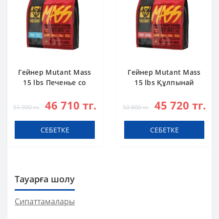
Гейнер Mutant Mass
Гейнер Mutant Mass
15 lbs Печенье со
15 lbs Құлпынай
Сливками
Банан
46 710 тг.
45 720 тг.
51 900 тг.
50 800 тг.
СЕБЕТКЕ
СЕБЕТКЕ
Тауарға шолу
Сипаттамалары