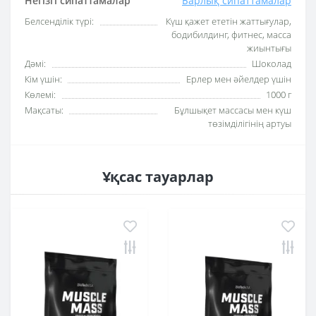
Негізгі сипаттамалар
Барлық сипаттамалар
Белсенділік түрі:
Күш қажет ететін жаттығулар,
бодибилдинг, фитнес, масса
жиынтығы
Дәмі:
Шоколад
Кім үшін:
Ерлер мен әйелдер үшін
Көлемі:
1000 г
Мақсаты:
Бұлшықет массасы мен күш
төзімділігінің артуы
Ұқсас тауарлар