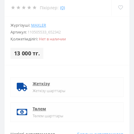
Пікірлер:
(0)
Жүргізуші:
MAXLER
Артикул:
110505533_652342
Қолжетімділігі:
Нет в наличии
13 000 тг.
Жеткізу
Жеткізу шарттары
Төлем
Төлем шарттары