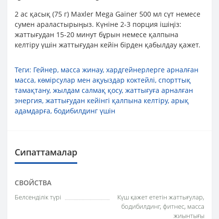
2 ас қасық (75 г) Maxler Mega Gainer 500 мл сүт немесе
сумен араластырыңыз. Күніне 2-3 порция ішіңіз:
жаттығудан 15-20 минут бұрын немесе қалпына
келтіру үшін жаттығудан кейін бірден қабылдау қажет.
Теги:
Гейнер
,
масса жинау
,
хардгейнерлерге арналған
масса
,
көмірсулар мен ақуыздар коктейлі
,
спорттық
тамақтану
,
жылдам салмақ қосу
,
жаттығуға арналған
энергия
,
жаттығудан кейінгі қалпына келтіру
,
арық
адамдарға
,
бодибилдинг үшін
Сипаттамалар
СВОЙСТВА
Белсенділік түрі
Күш қажет ететін жаттығулар,
бодибилдинг, фитнес, масса
жиынтығы