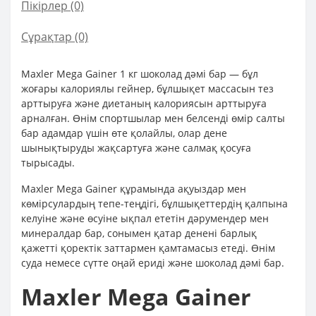
Пікірлер (0)
Сұрақтар
(0)
Maxler Mega Gainer 1 кг шоколад дәмі бар — бұл
жоғары калориялы гейнер, бұлшықет массасын тез
арттыруға және диетаның калориясын арттыруға
арналған. Өнім спортшылар мен белсенді өмір салты
бар адамдар үшін өте қолайлы, олар дене
шынықтыруды жақсартуға және салмақ қосуға
тырысады.
Maxler Mega Gainer құрамында ақуыздар мен
көмірсулардың тепе-теңдігі, бұлшықеттердің қалпына
келуіне және өсуіне ықпал ететін дәрумендер мен
минералдар бар, сонымен қатар денені барлық
қажетті қоректік заттармен қамтамасыз етеді. Өнім
суда немесе сүтте оңай ериді және шоколад дәмі бар.
Maxler Mega Gainer