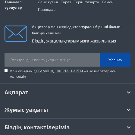
Танымал
Дене күтімі
Тараз
Теріні тазарту
Семей
сұраулар
Павлодар
Акциялар мен жеңілдіктер туралы бірінші болып
білгіңіз келе ме?
Біздің жаңалықтарымызға жазылыңыз
Жазылу
Мен оқыдым
ҚОҒАМДЫҚ ОФЕРТА ШАРТЫ
және шарттармен
келісемін
Ақпарат
Жұмыс уақыты
Біздің контактілеріміз