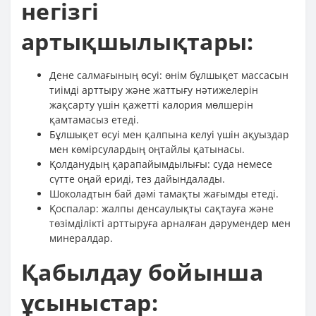
негізгі
артықшылықтары:
Дене салмағының өсуі: өнім бұлшықет массасын
тиімді арттыру және жаттығу нәтижелерін
жақсарту үшін қажетті калория мөлшерін
қамтамасыз етеді.
Бұлшықет өсуі мен қалпына келуі үшін ақуыздар
мен көмірсулардың оңтайлы қатынасы.
Қолданудың қарапайымдылығы: суда немесе
сүтте оңай ериді, тез дайындалады.
Шоколадтын бай дәмі тамақты жағымды етеді.
Қоспалар: жалпы денсаулықты сақтауға және
төзімділікті арттыруға арналған дәрумендер мен
минералдар.
Қабылдау бойынша
ұсыныстар: