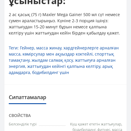
ұсыныстар:
2 ас қасық (75 г) Maxler Mega Gainer 500 мл сүт немесе
сумен араластырыңыз. Күніне 2-3 порция ішіңіз:
жаттығудан 15-20 минут бұрын немесе қалпына
келтіру үшін жаттығудан кейін бірден қабылдау қажет.
Теги:
Гейнер
,
масса жинау
,
хардгейнерлерге арналған
масса
,
көмірсулар мен ақуыздар коктейлі
,
спорттық
тамақтану
,
жылдам салмақ қосу
,
жаттығуға арналған
энергия
,
жаттығудан кейінгі қалпына келтіру
,
арық
адамдарға
,
бодибилдинг үшін
Сипаттамалар
СВОЙСТВА
Белсенділік түрі
Күш қажет ететін жаттығулар,
бодибилдинг, фитнес, масса