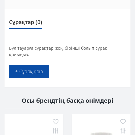
Сұрақтар
(0)
Бұл тауарға сұрақтар жоқ, бірінші болып сұрақ
қойыңыз.
+ Сұрақ қою
Осы брендтің басқа өнімдері