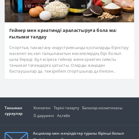
Гейнер мен креатинді араластыруға бола ма:
ғылыми талдау
Спорттық тамақтану индустриясында қоспаларды біріктіру
мәселесі ең көп талқыланатын мәселелердің бірі болып
қала береді. Бұл әсіресе гейнер және креатин сияқты
танымал тағамдарға қатысты. Оларды жаңадан
бастаушылар да, тәжірибелі спортшылар да белсен..
Танымал
Коллаген
Теріні тазарту
Балалар косметикасы
сұраулар
D дәрумені
Ақтөбе
Акциялар мен жеңілдіктер туралы бірінші болып