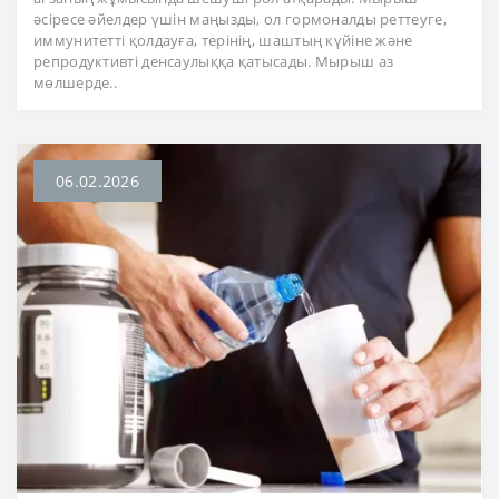
әсіресе әйелдер үшін маңызды, ол гормоналды реттеуге,
иммунитетті қолдауға, терінің, шаштың күйіне және
репродуктивті денсаулыққа қатысады. Мырыш аз
мөлшерде..
06.02.2026