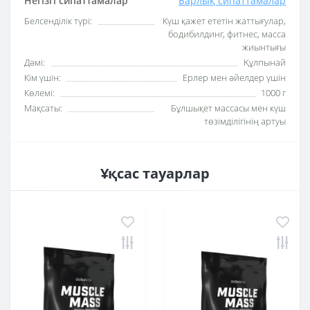
Негізгі сипаттамалар
Барлық сипаттамалар
Белсенділік түрі:
Күш қажет ететін жаттығулар,
бодибилдинг, фитнес, масса
жиынтығы
Дәмі:
Құлпынай
Кім үшін:
Ерлер мен әйелдер үшін
Көлемі:
1000 г
Мақсаты:
Бұлшықет массасы мен күш
төзімділігінің артуы
Ұқсас тауарлар