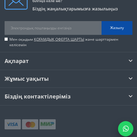
білгіңіз келе ме?
Біздің жаңалықтарымызға жазылыңыз
Жазылу
Мен оқыдым
ҚОҒАМДЫҚ ОФЕРТА ШАРТЫ
және шарттармен
келісемін
Ақпарат
Жұмыс уақыты
Біздің контактілеріміз