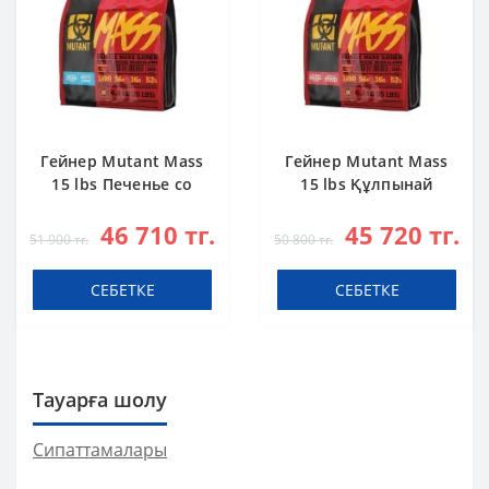
Гейнер Mutant Mass
Гейнер Mutant Mass
15 lbs Печенье со
15 lbs Құлпынай
Сливками
Банан
46 710 тг.
45 720 тг.
51 900 тг.
50 800 тг.
СЕБЕТКЕ
СЕБЕТКЕ
Тауарға шолу
Сипаттамалары