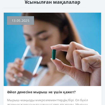
Ұсынылған мақалалар
13.05.2025
Әйел денесіне мырыш не үшін қажет?
Мырыш-маңызды микроэлементтердің бірі. Ол бүкіл
ағзаның жұмысында шешуші рөл атқарады. Мырыш