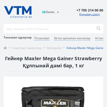
+7 705 214 00 00
Қазақ
Қоңырау шалу
Танымал сұраулар
Петропавл
Бетке арналған маскалар
Астана
Спорттық тамақтану
Гейнерлер
Гейнер Maxler Mega Gainer 1
Гейнер Maxler Mega Gainer Strawberry
Құлпынай дәмі бар, 1 кг