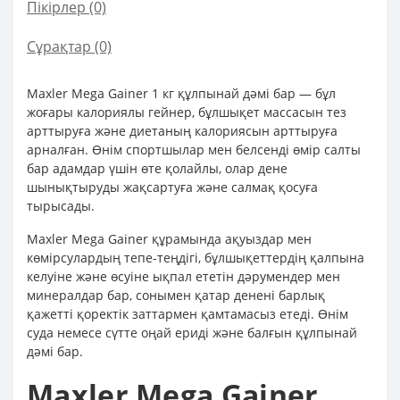
Пікірлер (0)
Сұрақтар
(0)
Maxler Mega Gainer 1 кг құлпынай дәмі бар — бұл
жоғары калориялы гейнер, бұлшықет массасын тез
арттыруға және диетаның калориясын арттыруға
арналған. Өнім спортшылар мен белсенді өмір салты
бар адамдар үшін өте қолайлы, олар дене
шынықтыруды жақсартуға және салмақ қосуға
тырысады.
Maxler Mega Gainer құрамында ақуыздар мен
көмірсулардың тепе-теңдігі, бұлшықеттердің қалпына
келуіне және өсуіне ықпал ететін дәрумендер мен
минералдар бар, сонымен қатар денені барлық
қажетті қоректік заттармен қамтамасыз етеді. Өнім
суда немесе сүтте оңай ериді және балғын құлпынай
дәмі бар.
Maxler Mega Gainer