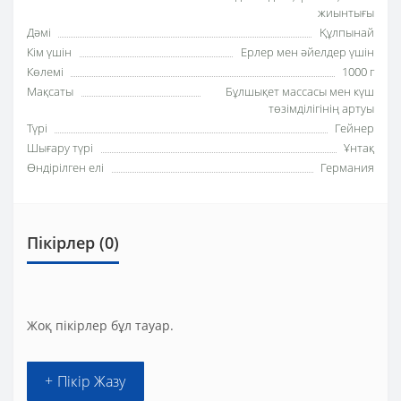
жиынтығы
Дәмі
Құлпынай
Кім үшін
Ерлер мен әйелдер үшін
Көлемі
1000 г
Мақсаты
Бұлшықет массасы мен күш
төзімділігінің артуы
Түрі
Гейнер
Шығару түрі
Ұнтақ
Өндірілген елі
Германия
Пікірлер (0)
Жоқ пікірлер бұл тауар.
+ Пікір Жазу