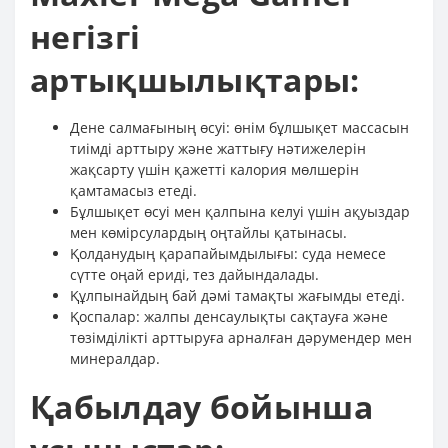
негізгі
артықшылықтары:
Дене салмағының өсуі: өнім бұлшықет массасын
тиімді арттыру және жаттығу нәтижелерін
жақсарту үшін қажетті калория мөлшерін
қамтамасыз етеді.
Бұлшықет өсуі мен қалпына келуі үшін ақуыздар
мен көмірсулардың оңтайлы қатынасы.
Қолданудың қарапайымдылығы: суда немесе
сүтте оңай ериді, тез дайындалады.
Құлпынайдың бай дәмі тамақты жағымды етеді.
Қоспалар: жалпы денсаулықты сақтауға және
төзімділікті арттыруға арналған дәрумендер мен
минералдар.
Қабылдау бойынша