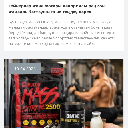
Гейнерлер және жоғары калориялы рацион:
жаңадан бастаушыға не таңдау керек
Бұлшықет массасын алу мәселесі күш жаттығуларында
жаңадан бастағандар арасында ең танымал болып қала
береді. Жаңадан бастаушылар қарама-қайшы кеңестерге
тап болады: кейбіреулер спорттық тамақтанусыз қажетті
нәтижеге қол жеткізу мүмкін емес деп санайд..
10.04.2026