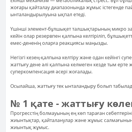
Екінші механизм — метаболикалық стресс. Бұл бұлш
жоғары қайталау диапазонында жұмыс істегенде пай
ынталандырылуына ықпал етеді.
Үшінші элемент-бұлшықет талшықтарының микро зақ
кейін олар резервпен қалпына келтіріліп, бұлшықетт
емес-дененің оларға реакциясы маңызды.
Негізгі кезең-қалпына келтіру және одан кейінгі суп
жаттығу дене әлі қалпына келмеген кезде тым ерте 
суперкомпенсация әсері жоғалады.
Осылайша, жаттығу тек ынталандыру болып табылады
№ 1 қате - жаттығу көле
Прогресстің болмауының ең көп тараған себептерінің 
жиынтықтар, қайталанулар және жұмыс салмағының к
жиынтық жұмыс.