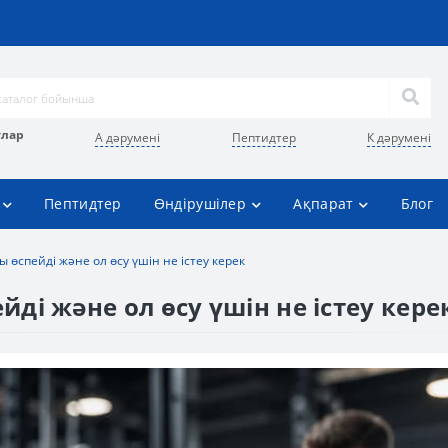
улар
А дәрумені
Пептидтер
К дәрумені
Пептидтер
Өндірушілер
Ақпарат
Блог
 өспейді және ол өсу үшін не істеу керек
ді және ол өсу үшін не істеу кере