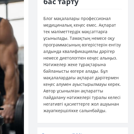
бас тарту
Блог мақалалары профессионал
медициналық кеңес емес. Ақпарат
тек мәліметтердік мақсаттарға
ұсынылады. Тамақтың немесе оқу
программасының өзгерістерін енгізу
алдында квалификациялы дәрігер
немесе диетологпен кеңес алыңыз.
Нәтижелер жеке тұрақтарына
байланысты өзгере алады. Бұл
мақалалардағы ақпарат дәрігермен
кеңес алумен ауыстырылмауы керек.
Автор ұсынылған ақпаратты
пайдалану нәтижелері туралы келесі
негативті қасиеттерге жол ашуынан
жауапкершілікке салынбайды.