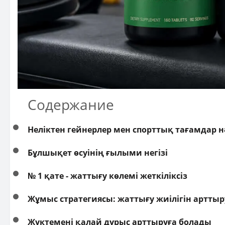
Содержание
Неліктен гейнерлер мен спорттық тағамдар 
Бұлшықет өсуінің ғылыми негізі
№ 1 қате - жаттығу көлемі жеткіліксіз
Жұмыс стратегиясы: жаттығу жиілігін арттыр
Жүктемені қалай дұрыс арттыруға болады