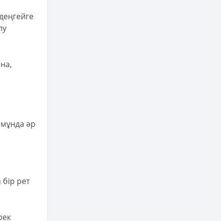
 деңгейге
лу
на,
 мұнда әр
 бір рет
рек