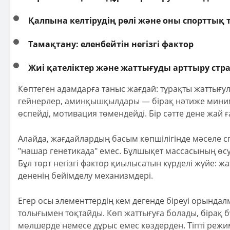
Қалпына келтірудің рөлі және оны спорттық
Тамақтану: еленбейтін негізгі фактор
Жиі қателіктер және жаттығуды арттыру стра
Көптеген адамдарға таныс жағдай: тұрақты жаттығул
гейнерлер, аминқышқылдары — бірақ нәтиже миним
өспейді, мотивация төмендейді. Бір сәтте дене жай ғ
Алайда, жағдайлардың басым көпшілігінде мәселе с
"нашар генетикада" емес. Бұлшықет массасының өсу
Бұл төрт негізгі фактор қиылысатын күрделі жүйе: ж
дененің бейімделу механизмдері.
Егер осы элементтердің кем дегенде біреуі орында
толығымен тоқтайды. Көп жаттығуға болады, бірақ б
мөлшерде немесе дұрыс емес көздерден. Тіпті режим