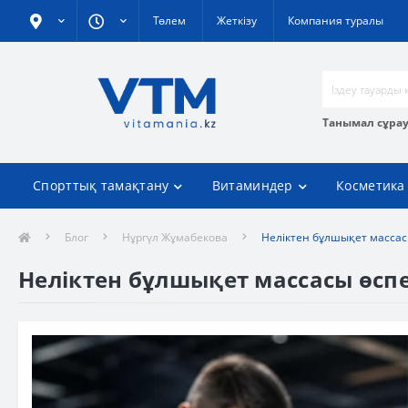
Төлем
Жеткізу
Компания туралы
Танымал сұра
Спорттық тамақтану
Витаминдер
Косметика
Блог
Нұргүл Жұмабекова
Неліктен бұлшықет массасы
Неліктен бұлшықет массасы өспей