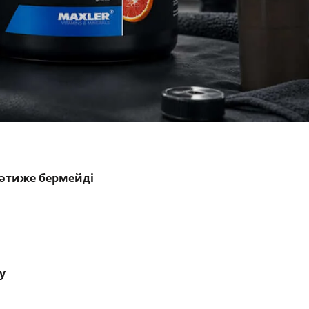
нәтиже бермейді
у