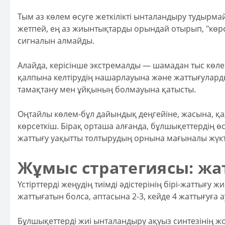
Тым аз көлем өсуге жеткілікті ынталандыру тудырма
жетпей, ең аз жиынтықтарды орындай отырып, "көрс
сигналын алмайды.
Алайда, керісінше экстремалды — шамадан тыс көл
қалпына келтірудің нашарлауына және жаттығулардың
тамақтану мен ұйқының болмауына қатысты.
Оңтайлы көлем-бұл дайындық деңгейіне, жасына, қ
көрсеткіш. Бірақ орташа алғанда, бұлшықеттердің өс
жаттығу уақытты толтырудың орнына мағыналы жүкт
Жұмыс стратегиясы: жат
Үстірттерді жеңудің тиімді әдістерінің бірі-жаттығу 
жаттығатын болса, аптасына 2-3, кейде 4 жаттығуға
Бұлшықеттерді жиі ынталандыру ақуыз синтезінің жоғ