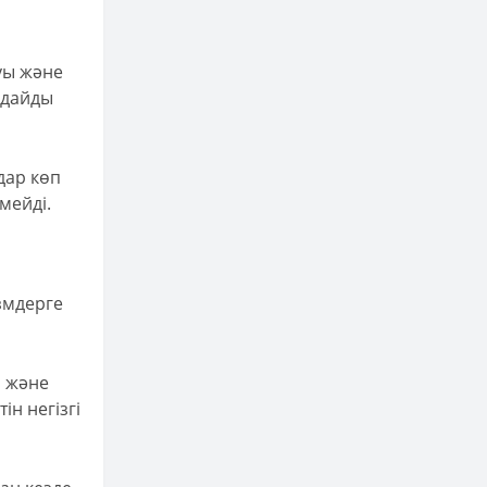
ауы және
лдайды
дар көп
мейді.
змдерге
а және
н негізгі