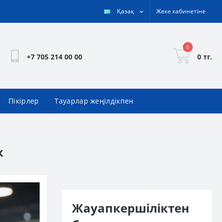
Қазақ
Жеке кабинетіне
0
0 тг.
+7 705 214 00 00
Пікірлер
Тауарлар жеңілдікпен
к
Жауапкершіліктен