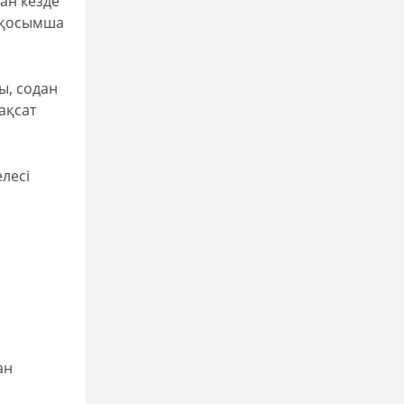
ан кезде
ң қосымша
ы, содан
ақсат
елесі
ан