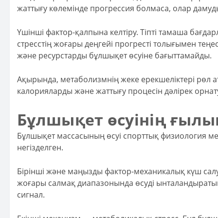
жаттығу көлемінде прогрессия болмаса, олар дамуд
Үшінші фактор-қалпына келтіру. Тіпті тамаша бағда
стресстің жоғары деңгейі прогресті толығымен теңе
және ресурстарды бұлшықет өсуіне бағыттамайды.
Ақырында, метаболизмнің жеке ерекшеліктері рөл а
калорияларды және жаттығу процесін дәлірек орнатуд
Бұлшықет өсуінің ғылым
Бұлшықет массасының өсуі спорттық физиология мен
негізделген.
Бірінші және маңызды фактор-механикалық күш салу
жоғары салмақ диапазонында өсуді ынталандыратын к
сигнал.