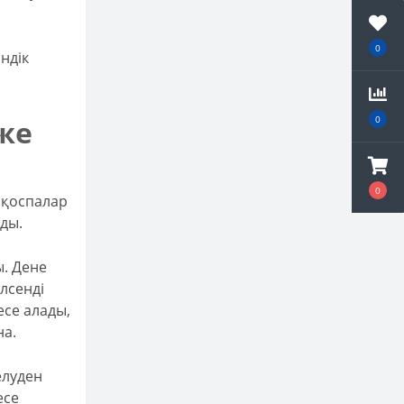
0
ндік
0
же
0
 қоспалар
ды.
ы. Дене
лсенді
есе алады,
на.
елуден
есе