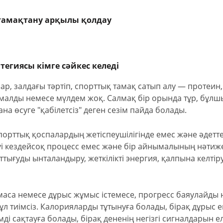
 тамақтану арқылы қолдау
тегиясы кімге сәйкес келеді
ар, залдағы тәртіп, спорттық тамақ сатып алу — протеин,
алды немесе мүлдем жоқ. Салмақ бір орында тұр, бұлш
ана өсуге "қабілетсіз" деген сезім пайда болады.
порттық қоспалардың жетіспеушілігінде емес және әдетте
і кездейсоқ процесс емес және бір айнымалының нәтиже
аттығуды ынталандыру, жеткілікті энергия, қалпына келтір
лмаса немесе дұрыс жұмыс істемесе, прогресс баяулайды
ұл тиімсіз. Калорияларды тұтынуға болады, бірақ дұрыс 
ді сақтауға болады, бірақ дененің негізгі сигналдарын е