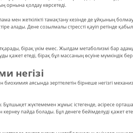
ың орнына қолдау көрсетеді.
рлама мен жеткілікті тамақтану кезінде де ұйқының болм
стіре алады. Дене созылмалы стрессті қауіп ретінде қабы
тқарады, бірақ үкім емес. Жылдам метаболизмі бар адам
ы қажет етеді, бірақ бұл массаның өсуіне мүмкіндік бер
и негізі
 биохимия аясында зерттелетін бірнеше негізгі механи
. Бұлшықет жүктемемен жұмыс істегенде, әсіресе орташ
ернеу пайда болады. Бұл денеге бейімделуді қажет ететі