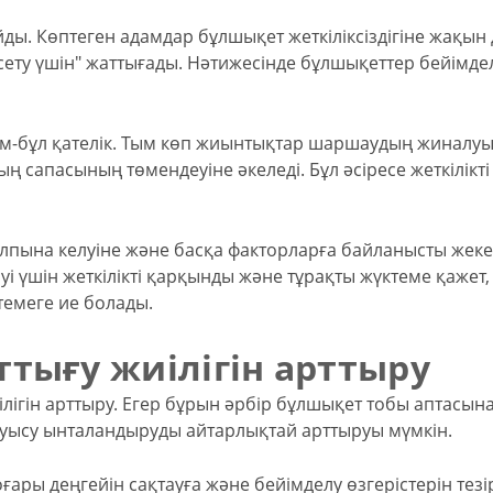
йды. Көптеген адамдар бұлшықет жеткіліксіздігіне жақын
ету үшін" жаттығады. Нәтижесінде бұлшықеттер бейімде
ем-бұл қателік. Тым көп жиынтықтар шаршаудың жиналуы
 сапасының төмендеуіне әкеледі. Бұл әсіресе жеткілікті
алпына келуіне және басқа факторларға байланысты жеке
уі үшін жеткілікті қарқынды және тұрақты жүктеме қажет,
емеге ие болады.
тығу жиілігін арттыру
жиілігін арттыру. Егер бұрын әрбір бұлшықет тобы аптасына
 ауысу ынталандыруды айтарлықтай арттыруы мүмкін.
ары деңгейін сақтауға және бейімделу өзгерістерін тезі