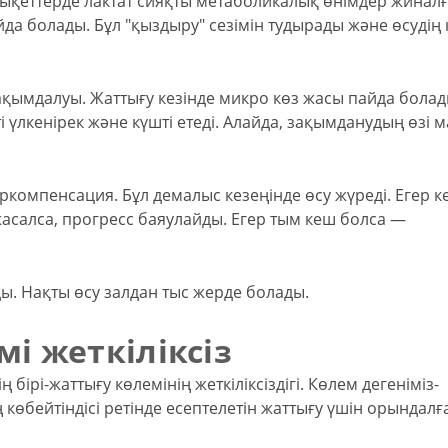
ықеттерде лактат сияқты метаболикалық өнімдер жиналғ
да болады. Бұл "қыздыру" сезімін тудырады және өсуді
ымдалуы. Жаттығу кезінде микро көз жасы пайда болад
і үлкенірек және күшті етеді. Алайда, зақымданудың өзі м
еркомпенсация. Бұл демалыс кезеңінде өсу жүреді. Егер к
жасалса, прогресс баяулайды. Егер тым кеш болса —
. Нақты өсу залдан тыс жерде болады.
мі жеткіліксіз
бірі-жаттығу көлемінің жеткіліксіздігі. Көлем дегеніміз-
өбейтіндісі ретінде есептелетін жаттығу үшін орындалғ