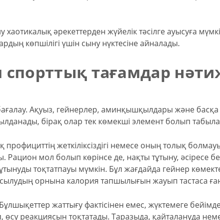
у хаотикалық әрекеттерден жүйелік тәсілге ауысуға мүмкі
ардың көпшілігі үшін сыну нүктесіне айналады.
н спорттық тағамдар нәти
бағалау. Ақуыз, гейнерлер, аминқышқылдары және басқа
былданады, бірақ олар тек көмекші элемент болып табыла
 профициттің жеткіліксіздігі немесе оның толық болмау
. Рацион мол болып көрінсе де, нақты тұтыну, әсіресе бе
ұтынуды тоқтатпауы мүмкін. Бұл жағдайда гейнер көмект
а қосылудың орнына калория тапшылығын жауып тастаса ға
Бұлшықеттер жаттығу фактісінен емес, жүктемеге бейімд
іп, өсу реакциясын тоқтатады. Таразыда, қайталануда нем