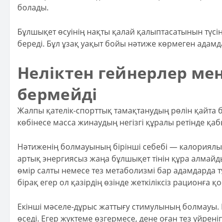
болады.
Бұлшықет өсуінің нақты қалай қалыптасатынын түсін
береді. Бұл ұзақ уақыт бойы нәтиже көрмеген адамд
Неліктен гейнерлер ме
бермейді
Жалпы қателік-спорттық тамақтанудың рөлін қайта 
көбінесе масса жинаудың негізгі құралы ретінде қа
Нәтиженің болмауының бірінші себебі — калориялық
артық энергиясыз жаңа бұлшықет тінін құра алмайды
өмір салты немесе тез метаболизмі бар адамдарда т
бірақ егер ол қазірдің өзінде жеткіліксіз рационғ
Екінші мәселе-дұрыс жаттығу стимулының болмауы. 
өседі. Егер жүктеме өзгермесе, дене оған тез үйрен