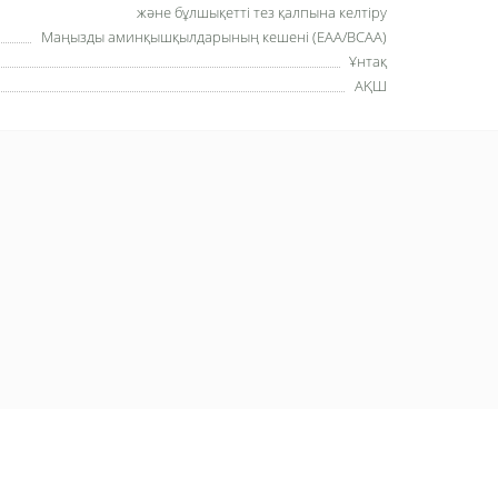
және бұлшықетті тез қалпына келтіру
Маңызды аминқышқылдарының кешені (EAA/BCAA)
Ұнтақ
АҚШ