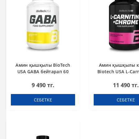
Амин қышқылы BioTech
Амин қышқылы к
USA GABA бейтарап 60
Biotech USA L-Carn
капсула
Chrome 60 табл
9 490 тг.
11 490 тг.
СЕБЕТКЕ
СЕБЕТКЕ