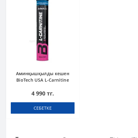
Аминқышқылды кешен
BioTech USA L-Carnitine
500 mg Effervescent
4 990 тг.
Blueberry-raspberry 20
таблетка (көпіршік)
СЕБЕТКЕ