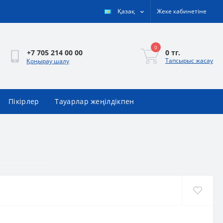
Қазақ
Жеке кабинетіне
0
0 тг.
+7 705 214 00 00
Тапсырыс жасау
Қоңырау шалу
Пікірлер
Тауарлар жеңілдікпен