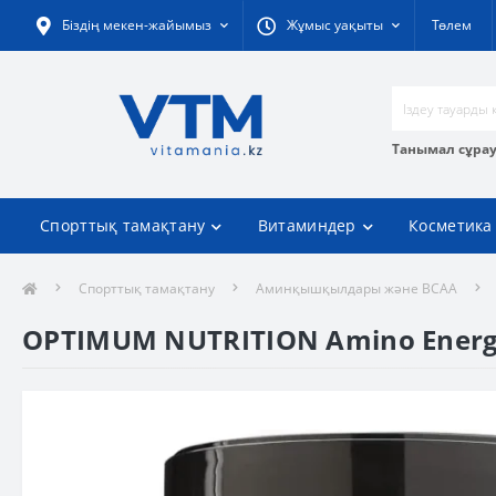
Біздің мекен-жайымыз
Жұмыс уақыты
Төлем
Танымал сұра
Спорттық тамақтану
Витаминдер
Косметика
Спорттық тамақтану
Аминқышқылдары және BCAA
OPTIMUM NUTRITION Amino Energy