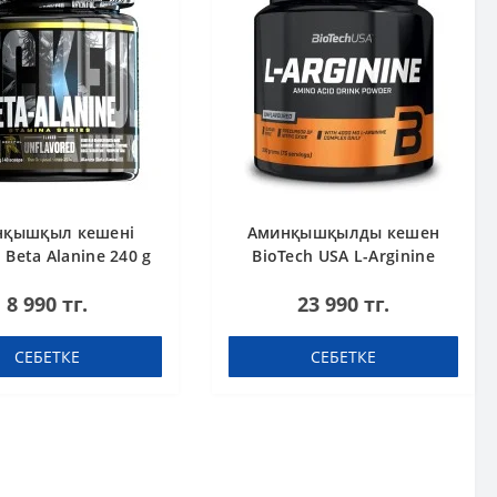
нқышқыл кешені
Аминқышқылды кешен
 Beta Alanine 240 g
BioTech USA L-Arginine
unflavoured 300 g
8 990 тг.
23 990 тг.
СЕБЕТКЕ
СЕБЕТКЕ