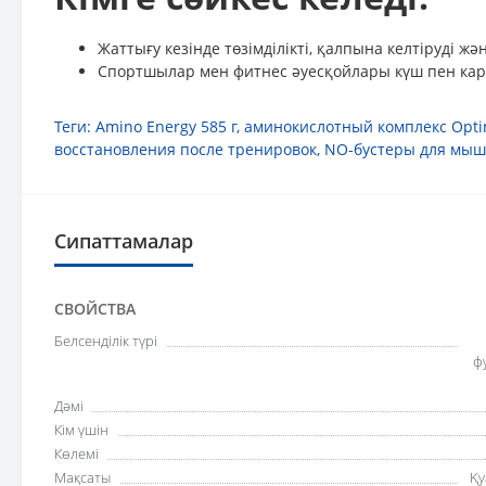
Жаттығу кезінде төзімділікті, қалпына келтіруді ж
Спортшылар мен фитнес әуесқойлары күш пен кард
Теги:
Amino Energy 585 г
,
аминокислотный комплекс Opti
восстановления после тренировок
,
NO-бустеры для мы
Сипаттамалар
СВОЙСТВА
Белсенділік түрі
ф
Дәмі
Кім үшін
Көлемі
Мақсаты
Қу