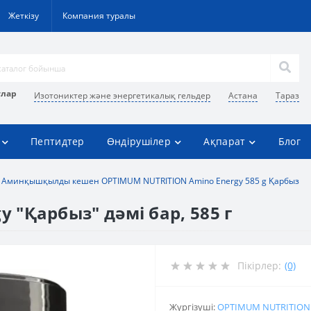
Жеткізу
Компания туралы
улар
Изотониктер және энергетикалық гельдер
Астана
Тараз
Пептидтер
Өндірушілер
Ақпарат
Блог
Аминқышқылды кешен OPTIMUM NUTRITION Amino Energy 585 g Қарбыз
 "Қарбыз" дәмі бар, 585 г
Пікірлер:
(0)
Жүргізуші:
OPTIMUM NUTRITION