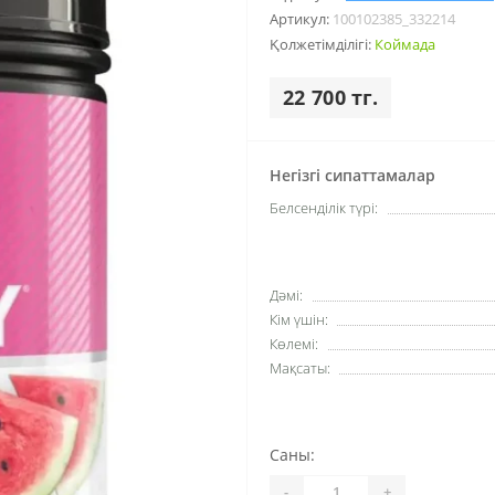
Артикул:
100102385_332214
Қолжетімділігі:
Коймада
22 700 тг.
Негізгі сипаттамалар
Белсенділік түрі:
Дәмі:
Кім үшін:
Көлемі:
Мақсаты:
Саны:
-
+