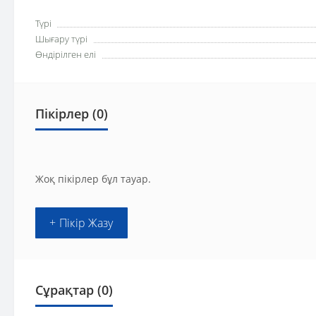
Түрі
Шығару түрі
Өндірілген елі
Пікірлер (0)
Жоқ пікірлер бұл тауар.
+ Пікір Жазу
Сұрақтар
(0)