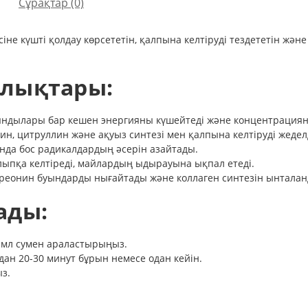
Сұрақтар
(0)
е күшті қолдау көрсететін, қалпына келтіруді тездететін және
ылықтары:
ығындылары бар кешен энергияны күшейтеді және концентрация
н, цитруллин және ақуыз синтезі мен қалпына келтіруді жедел
нда бос радикалдардың әсерін азайтады.
лыпқа келтіреді, майлардың ыдырауына ықпал етеді.
треонин буындарды нығайтады және коллаген синтезін ынтала
ады:
00 мл сумен араластырыңыз.
ан 20-30 минут бұрын немесе одан кейін.
з.