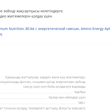
әне зейінді жақсартқысы келетіндерге.
ио жүктемелерін қолдау үшін.
mum Nutrition
,
BCAA с энергетической смесью
,
Amino Energy Ар
шц
Қарқынды жаттығулар, кардио және күш жүктемелері,
ункционалды фитнес, сонымен қатар энергия мен зейінді
сақтау үшін күні бойы қолдануға жарамды
Қарбыз
Ерлер мен әйелдер үшін
585 г
ат тонусын қолдау, төзімділікті арттыру, фокусты жақсарту