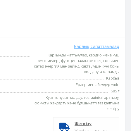
Барлық сипаттамалар
Қарқынды жаттығулар, кардио және күш
жүктемелері, функционалды фитнес, сонымен
қатар энергия мен зейінді сақтау үшін күні бойы
қолдануға жарамды
Қарбыз
Ерлер мен әйелдер үшін
585 г
Қуат тонусын қолдау, төзімділікті арттыру,
фокусты жақсарту және бұлшықетті тез қалпына
келтіру
Жеткізу
Жеткізу шарттары