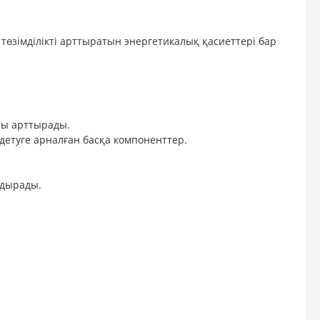
 төзімділікті арттыратын энергетикалық қасиеттері бар
ны арттырады.
детуге арналған басқа компоненттер.
ндырады.