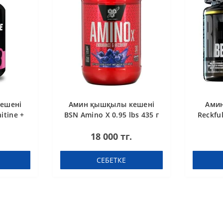
ешені
Амин қышқылы кешені
Ами
itine +
BSN Amino X 0.95 lbs 435 г
Reckful
етка
Жүзім
18 000 тг.
СЕБЕТКЕ