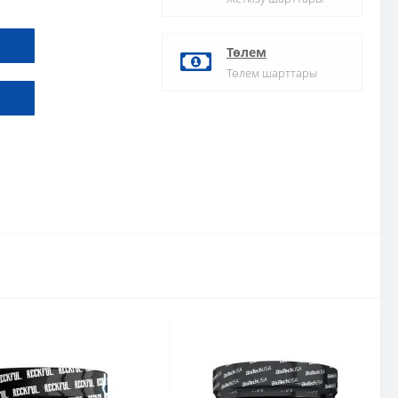
Төлем
Төлем шарттары