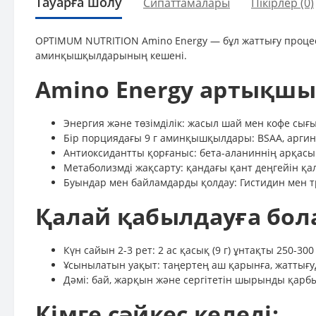
Тауарға шолу
Сипаттамалары
Пікірлер (0)
OPTIMUM NUTRITION Amino Energy — бұл жаттығу процесін
аминқышқылдарының кешені.
Amino Energy артықш
Энергия және төзімділік: жасыл шай мен кофе с
Бір порциядағы 9 г аминқышқылдары: BSAA, аргини
Антиоксидантты қорғаныс: бета-аланиннің арқасы
Метаболизмді жақсарту: қандағы қант деңгейін қа
Буындар мен байламдарды қолдау: Гистидин мен 
Қалай қабылдауға бол
Күн сайын 2-3 рет: 2 ас қасық (9 г) ұнтақты 250-3
Ұсынылатын уақыт: таңертең аш қарынға, жаттығуд
Дәмі: бай, жарқын және сергітетін шырынды қарбы
Кімге сәйкес келеді: