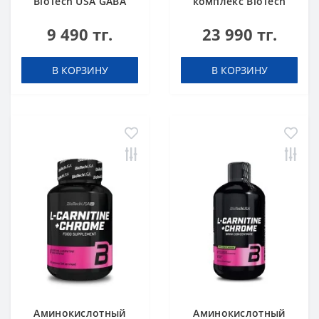
BioTech USA GABA
комплекс BioTech
нейтральный 60
USA L-Arginine
9 490 тг.
23 990 тг.
капсул
unflavoured 300 g
В КОРЗИНУ
В КОРЗИНУ
Аминокислотный
Аминокислотный