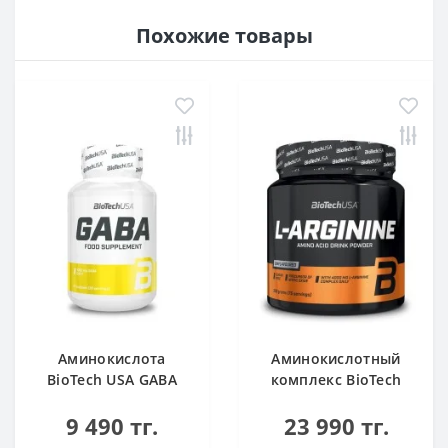
Похожие товары
Аминокислота
Аминокислотный
BioTech USA GABA
комплекс BioTech
нейтральный 60
USA L-Arginine
9 490 тг.
23 990 тг.
капсул
unflavoured 300 g