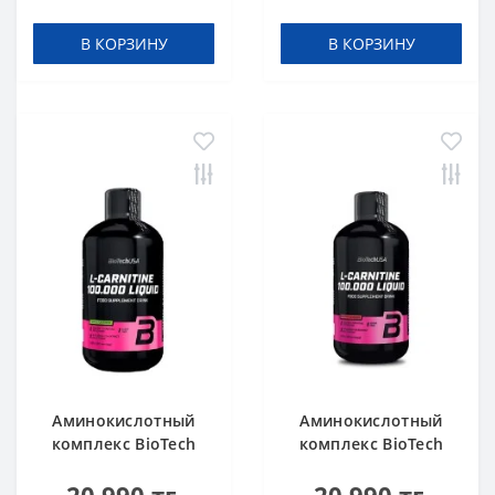
Orange 500 мл
В КОРЗИНУ
В КОРЗИНУ
Аминокислотный
Аминокислотный
комплекс BioTech
комплекс BioTech
USA L-Carnitine
USA L-Carnitine
100.000 Apple 500 мл
100.000 Cherry 500