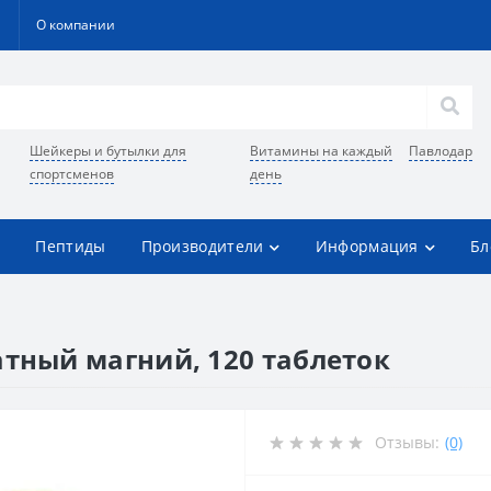
О компании
Шейкеры и бутылки для
Витамины на каждый
Павлодар
спортсменов
день
Пептиды
Производители
Информация
Бл
атный магний, 120 таблеток
Отзывы:
(0)