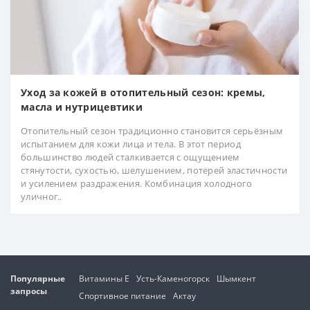
Уход за кожей в отопительный сезон: кремы,
масла и нутрицевтики
Отопительный сезон традиционно становится серьёзным
испытанием для кожи лица и тела. В этот период
большинство людей сталкивается с ощущением
стянутости, сухостью, шелушением, потерей эластичности
и усилением раздражения. Комбинация холодного
уличног..
Популярные
Витамины Е
Усть-Каменогорск
Шымкент
запросы
Спортивное питание
Актау