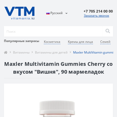
+7 705 214 00 00
Русский
Заказать звонок
Популярные запросы
Косметика
Кремы для лица
Семей
Витамины
Витамины для детей
Maxler MultiVitamin gummies
Maxler Multivitamin Gummies Cherry со
вкусом "Вишня", 90 мармеладок