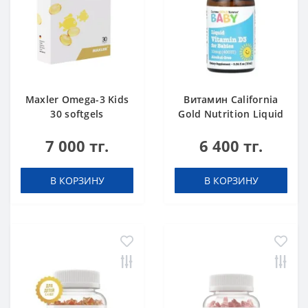
Maxler Omega-3 Kids
Витамин California
30 softgels
Gold Nutrition Liquid
Vitamin D3 for
7 000 тг.
6 400 тг.
Babies, 10 мкг 400 IU
капли 10
В КОРЗИНУ
В КОРЗИНУ