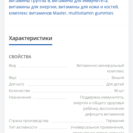
витамины группы B
,
витамины для иммунитета
,
витамины для энергии
,
витамины для кожи и костей
,
комплекс витаминов Maxler
,
multivitamin gummies
Характеристики
СВОЙСТВА
Вид
Витаминно-минеральный
комплекс
Вкус
Вишня
Для кого
Для детей
Количество
90 шт
Назначение
Поддержка иммунитета,
энергии и общего здоровья
ребёнка, восполнение
дефицита витаминов
Страна производства
Германия
Тип активности
Универсальное применение,
ежедневное использование