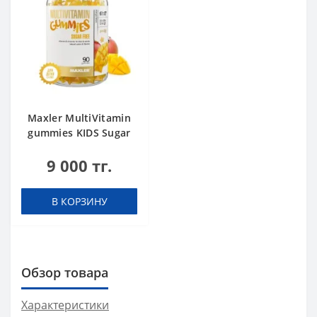
Maxler MultiVitamin
gummies KIDS Sugar
Free Mango 90
9 000 тг.
gummies
В КОРЗИНУ
Обзор товара
Характеристики