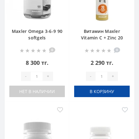
Maxler Omega 3-6-9 90
Витамин Maxler
softgels
Vitamin C + Zinc 20
tabs
0
0
8 300 тг.
2 290 тг.
-
+
-
+
НЕТ В НАЛИЧИИ
В КОРЗИНУ