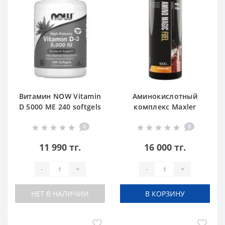
Витамин NOW Vitamin
Аминокислотный
D 5000 ME 240 softgels
комплекс Maxler
Amino Magic Fuel 1000
0
0
ml Energy
11 990 тг.
16 000 тг.
-
+
-
+
НЕТ В НАЛИЧИИ
В КОРЗИНУ