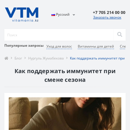
+7 705 214 00 00
Русский
Заказать звонок
Популярные запросы
Уход для волос
Витамины для детей
Специ
Блог
Нургуль Жумабекова
Как поддержать иммунитет при см
Как поддержать иммунитет при
смене сезона