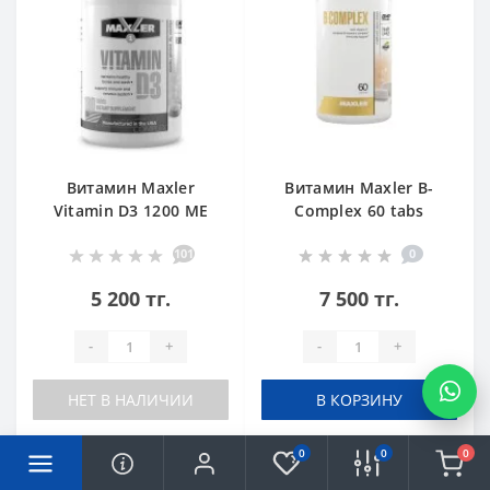
Витамин Maxler
Витамин Maxler B-
Vitamin D3 1200 ME
Complex 60 tabs
180 tabs
101
0
5 200 тг.
7 500 тг.
-
+
-
+
НЕТ В НАЛИЧИИ
В КОРЗИНУ
0
0
0