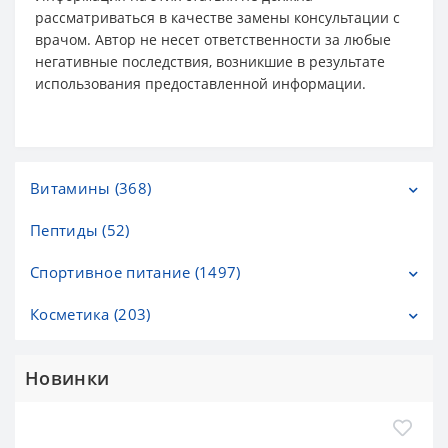
рассматриваться в качестве замены консультации с
врачом. Автор не несет ответственности за любые
негативные последствия, возникшие в результате
использования предоставленной информации.
Витамины (368)
Пептиды (52)
Витамины C (20)
Витамины D (31)
Спортивное питание (1497)
Витамины А (2)
Косметика (203)
Аминокислоты и BCAA (276)
Витамины В (16)
Гейнеры (133)
Гели и масла для душа (7)
Новинки
Витамины для детей (14)
Жиросжигатели (56)
Детская косметика (3)
Витамины для Женщин (40)
Изотоники и энергетические гели (184)
Кремы для лица (53)