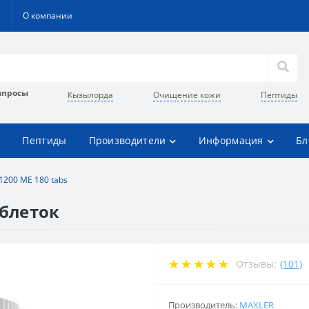
О компании
апросы
Кызылорда
Очищение кожи
Пептиды
Пептиды
Производители
Информация
Бл
1200 ME 180 tabs
аблеток
Отзывы:
(101)
Производитель:
MAXLER