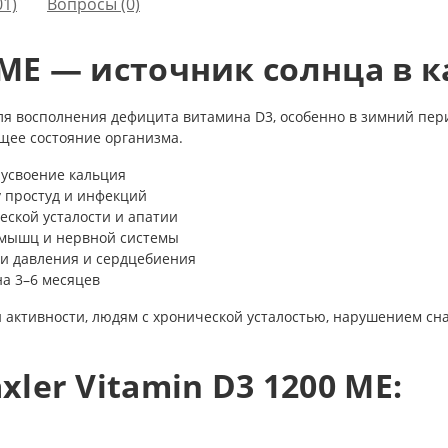
01)
Вопросы
(0)
0 МЕ — источник солнца в 
для восполнения дефицита витамина D3, особенно в зимний пери
щее состояние организма.
 усвоение кальция
 простуд и инфекций
еской усталости и апатии
 мышц и нервной системы
ии давления и сердцебиения
на 3–6 месяцев
й активности, людям с хронической усталостью, нарушением сн
ler Vitamin D3 1200 МЕ: