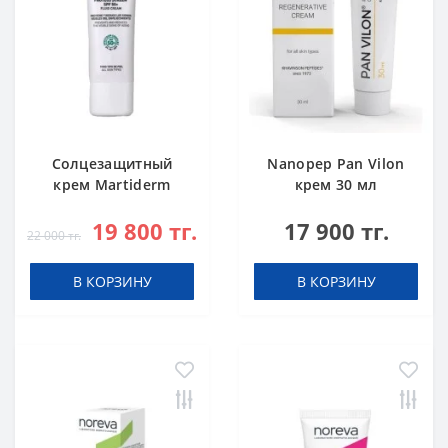
Cолцезащитный
Nanopep Pan Vilon
крем Martiderm
крем 30 мл
Proteos Screen
19 800 тг.
17 900 тг.
SPF50+ 40 мл
22 000 тг.
В КОРЗИНУ
В КОРЗИНУ