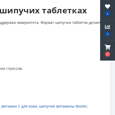
в шипучих таблетках
0
поддержки иммунитета. Формат шипучих таблеток делает
0
0
ли стрессов.
,
витамин C для кожи
,
шипучие витамины Maxler
,