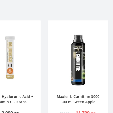
 Hyaluronic Acid +
Maxler L-Carnitine 3000
tamin C 20 tabs
500 ml Green Apple
Апельсин
2 000 тг.
11 700 тг.