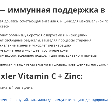
nc — иммунная поддержка 
вая добавка, сочетающая витамин C и цинк для максимальной 
сезон.
гают организму бороться с вирусами и инфекциями
ет свободные радикалы, замедляя процессы старения
живление тканей и ускоряет регенерацию
ке коллагена и улучшает состояние кожи
м вкусом, идеально подходят для повседневного приёма
тивности и защите организма в условиях повышенных нагрузок и
er Vitamin C + Zinc:
имать 1 раз в день.
амин C шипучий
,
витамины для иммунитета
,
цинк для здоровья