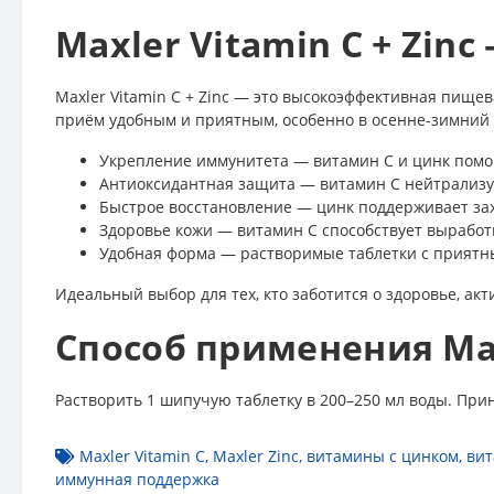
Maxler Vitamin C + Zi
Maxler Vitamin C + Zinc — это высокоэффективная пище
приём удобным и приятным, особенно в осенне-зимний 
Укрепление иммунитета — витамин C и цинк помо
Антиоксидантная защита — витамин C нейтрализу
Быстрое восстановление — цинк поддерживает за
Здоровье кожи — витамин C способствует выработ
Удобная форма — растворимые таблетки с приятны
Идеальный выбор для тех, кто заботится о здоровье, ак
Способ применения Maxl
Растворить 1 шипучую таблетку в 200–250 мл воды. Прин
Maxler Vitamin C
,
Maxler Zinc
,
витамины с цинком
,
вит
иммунная поддержка