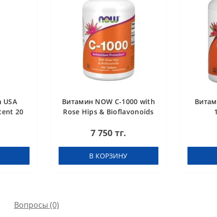
h USA
Витамин NOW C-1000 with
Витам
cent 20
Rose Hips & Bioflavonoids
мон
100 tabs
7 750 тг.
В КОРЗИНУ
Вопросы
(0)