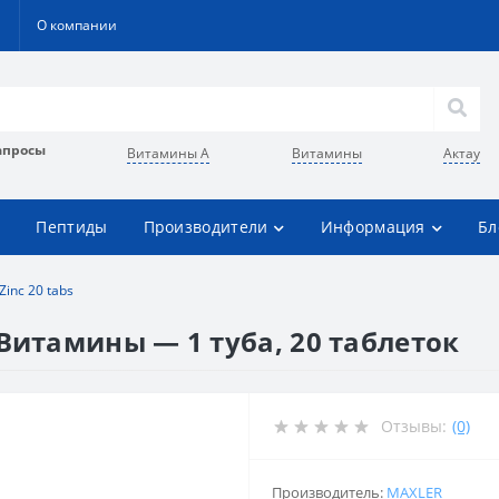
О компании
апросы
Витамины А
Витамины
Актау
Пептиды
Производители
Информация
Бл
Zinc 20 tabs
 Витамины — 1 туба, 20 таблеток
Отзывы:
(0)
Производитель:
MAXLER