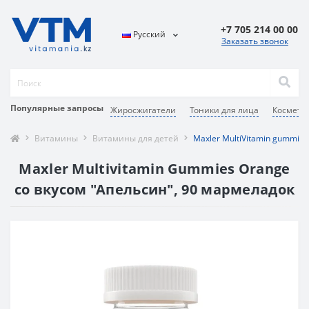
+7 705 214 00 00
Русский
Заказать звонок
Популярные запросы
Жиросжигатели
Тоники для лица
Космети
Витамины
Витамины для детей
Maxler MultiVitamin gummie
Maxler Multivitamin Gummies Orange
со вкусом "Апельсин", 90 мармеладок