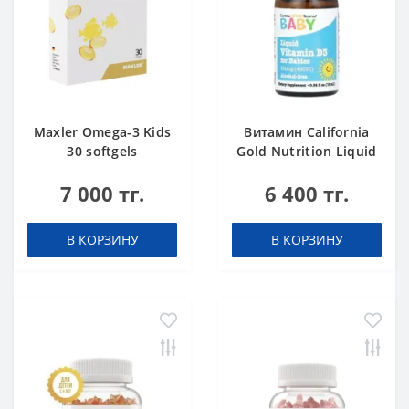
Maxler Omega-3 Kids
Витамин California
30 softgels
Gold Nutrition Liquid
Vitamin D3 for
7 000 тг.
6 400 тг.
Babies, 10 мкг 400 IU
капли 10
В КОРЗИНУ
В КОРЗИНУ