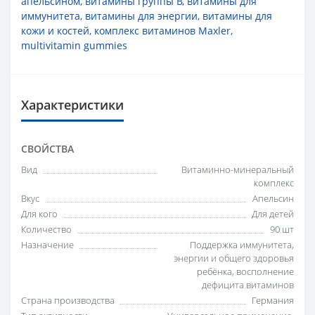
апельсином
,
витамины группы B
,
витамины для
иммунитета
,
витамины для энергии
,
витамины для
кожи и костей
,
комплекс витаминов Maxler
,
multivitamin gummies
Характеристики
СВОЙСТВА
Вид
Витаминно-минеральный
комплекс
Вкус
Апельсин
Для кого
Для детей
Количество
90 шт
Назначение
Поддержка иммунитета,
энергии и общего здоровья
ребёнка, восполнение
дефицита витаминов
Страна производства
Германия