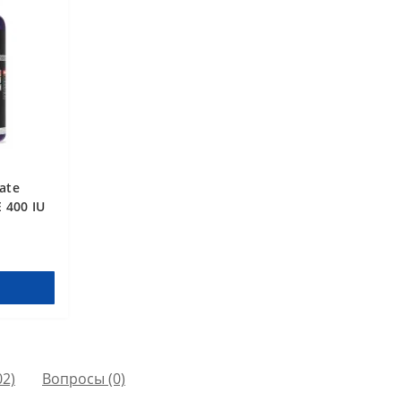
ate
E 400 IU
02)
Вопросы
(0)