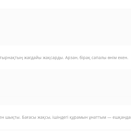
 тырнақтың жағдайы жақсарды. Арзан, бірақ сапалы өнім екен.
ен шықты. Бағасы жақсы, ішіндегі құрамын ұнаттым — ешқанд