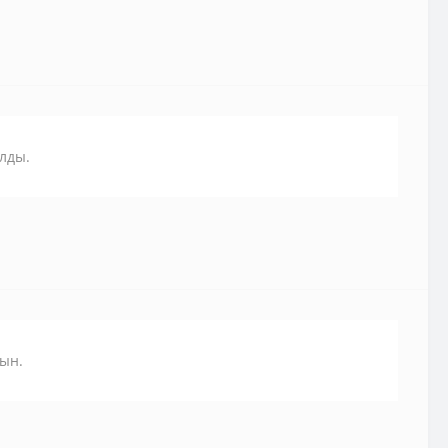
лды.
ын.