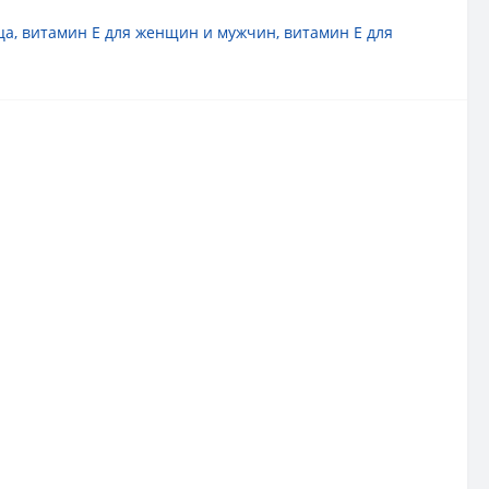
ца
,
витамин E для женщин и мужчин
,
витамин E для