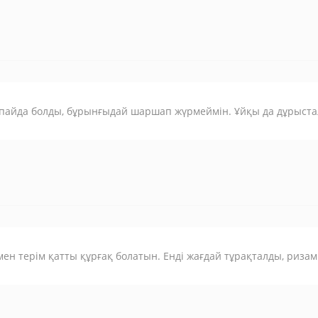
пайда болды, бұрынғыдай шаршап жүрмеймін. Ұйқы да дұрыста
н терім қатты құрғақ болатын. Енді жағдай тұрақталды, ризам