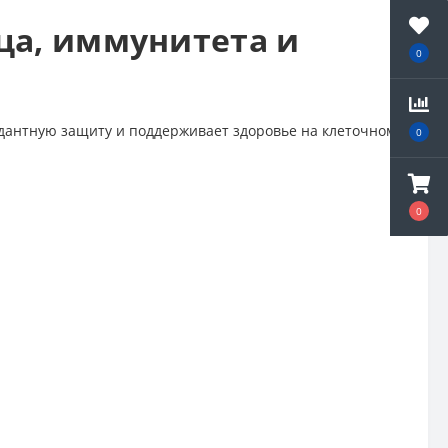
дца, иммунитета и
0
идантную защиту и поддерживает здоровье на клеточном
0
и
0