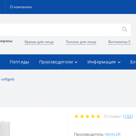
О компании
апросы
Кремы для лица
Тоники для лица
Витамины C
Пептиды
Производители
Информация
Бл
 softgels
Отзывы:
(102)
Производитель:
MAXLER