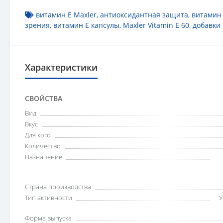
витамин E Maxler
,
антиоксидантная защита
,
витамин 
зрения
,
витамин E капсулы
,
Maxler Vitamin E 60
,
добавки 
Характеристики
СВОЙСТВА
Вид
Вкус
Для кого
Количество
Назначение
Страна производства
Тип активности
У
Форма выпуска