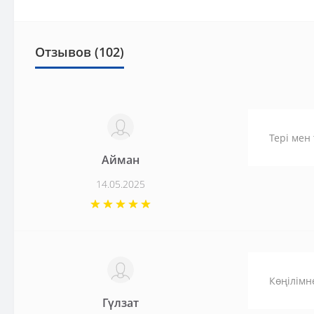
Отзывов (102)
Тері мен
Айман
14.05.2025
Көңілімн
Гүлзат