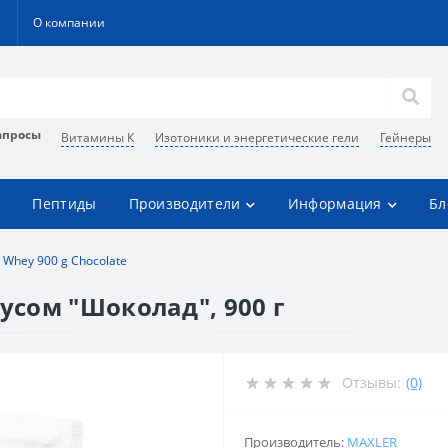
О компании
апросы
Витамины К
Изотоники и энергетические гели
Гейнеры
Пептиды
Производители
Информация
Бл
 Whey 900 g Chocolate
кусом "Шоколад", 900 г
Отзывы:
(0)
Производитель:
MAXLER