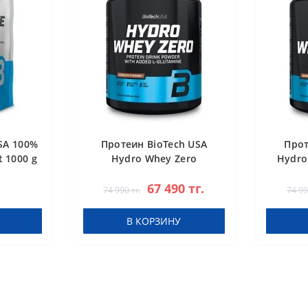
SA 100%
Протеин BioTech USA
Прот
 1000 g
Hydro Whey Zero
Hydro
chocolate 1816 g
67 490 тг.
74 990 тг.
74 99
В КОРЗИНУ