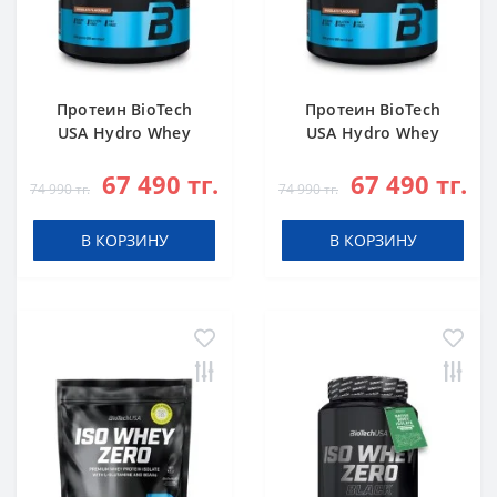
Протеин BioTech
Протеин BioTech
USA Hydro Whey
USA Hydro Whey
Zero chocolate 1816
Zero vanilla 1816 g
67 490 тг.
67 490 тг.
g
74 990 тг.
74 990 тг.
В КОРЗИНУ
В КОРЗИНУ