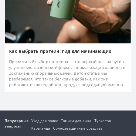
Как выбрать протеин: гид для начинающих
Правильный выбор протеина — это первый шаг на пути к
улучшению физической формы, нормализации рациона и
достижению спортивных целей. В этой статье мы
разберёмся, что такое белковые добавки, как они
работают, и как подобрать продукт, подходящий именно..
Популярные
Уход для волос
Тоники для лица
Туркестан
запросы
Караганда
Солнцезащитные средства