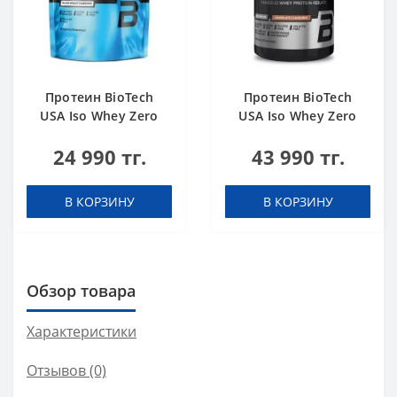
Протеин BioTech
Протеин BioTech
USA Iso Whey Zero
USA Iso Whey Zero
black biscuit (Oreo)
Black chocolate 908 g
24 990 тг.
43 990 тг.
454 g
В КОРЗИНУ
В КОРЗИНУ
Обзор товара
Характеристики
Отзывов (0)