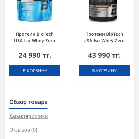
Протеин BioTech
Протеин BioTech
USA Iso Whey Zero
USA Iso Whey Zero
black biscuit (Oreo)
Black chocolate 908 g
24 990 тг.
43 990 тг.
454 g
В КОРЗИНУ
В КОРЗИНУ
Обзор товара
Характеристики
Отзывов (0)