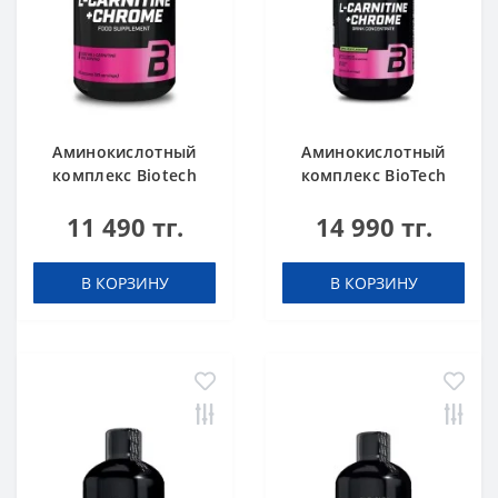
Аминокислотный
Аминокислотный
комплекс Biotech
комплекс BioTech
USA L-Carnitine +
USA L-Carnitine +
11 490 тг.
14 990 тг.
Chrome 60 таблеток
Chrome concentrate
Orange 500 мл
В КОРЗИНУ
В КОРЗИНУ