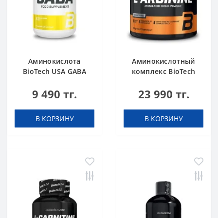
Аминокислота
Аминокислотный
BioTech USA GABA
комплекс BioTech
нейтральный 60
USA L-Arginine
9 490 тг.
23 990 тг.
капсул
unflavoured 300 g
В КОРЗИНУ
В КОРЗИНУ