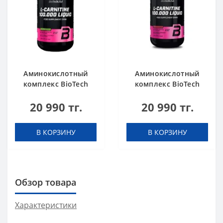
Аминокислотный
Аминокислотный
комплекс BioTech
комплекс BioTech
USA L-Carnitine
USA L-Carnitine
20 990 тг.
20 990 тг.
100.000 Apple 500 мл
100.000 Cherry 500
мл
В КОРЗИНУ
В КОРЗИНУ
Обзор товара
Характеристики