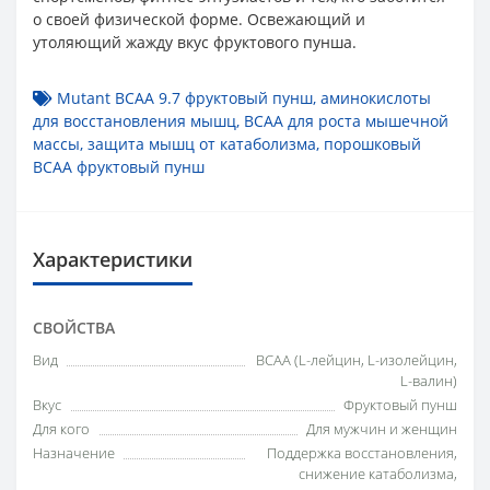
о своей физической форме. Освежающий и
утоляющий жажду вкус фруктового пунша.
Mutant BCAA 9.7 фруктовый пунш
,
аминокислоты
для восстановления мышц
,
BCAA для роста мышечной
массы
,
защита мышц от катаболизма
,
порошковый
BCAA фруктовый пунш
Характеристики
СВОЙСТВА
Вид
BCAA (L-лейцин, L-изолейцин,
L-валин)
Вкус
Фруктовый пунш
Для кого
Для мужчин и женщин
Назначение
Поддержка восстановления,
снижение катаболизма,