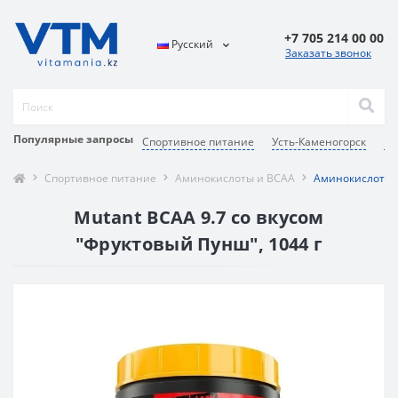
+7 705 214 00 00
Русский
Заказать звонок
Популярные запросы
Спортивное питание
Усть-Каменогорск
Ви
Спортивное питание
Аминокислоты и BCAA
Аминокислотный
Mutant BCAA 9.7 со вкусом
"Фруктовый Пунш", 1044 г