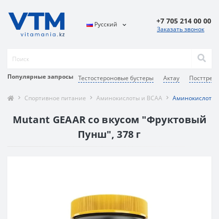
+7 705 214 00 00
Русский
Заказать звонок
Популярные запросы
Тестостероновые бустеры
Актау
Посттрен
Спортивное питание
Аминокислоты и BCAA
Аминокислотный
Mutant GEAAR со вкусом "Фруктовый
Пунш", 378 г