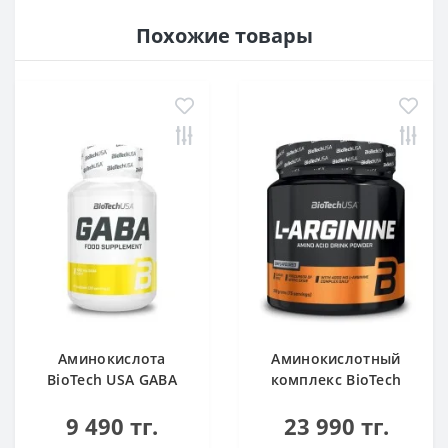
Похожие товары
Аминокислота
Аминокислотный
BioTech USA GABA
комплекс BioTech
нейтральный 60
USA L-Arginine
9 490 тг.
23 990 тг.
капсул
unflavoured 300 g