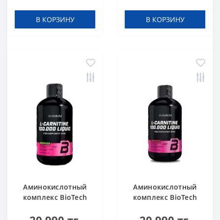
Orange 500 мл
В КОРЗИНУ
В КОРЗИНУ
Аминокислотный
Аминокислотный
комплекс BioTech
комплекс BioTech
USA L-Carnitine
USA L-Carnitine
100.000 Apple 500 мл
100.000 Cherry 500