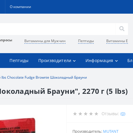
О компании
апросы
Витамины для Мужчин
Пептиды
Витамины Е
Пептиды
Производители
Информация
Бл
5 lbs Chocolate Fudge Brownie Шоколадный Брауни
околадный Брауни", 2270 г (5 lbs)
Отзывы:
(0)
Производитель:
MUTANT