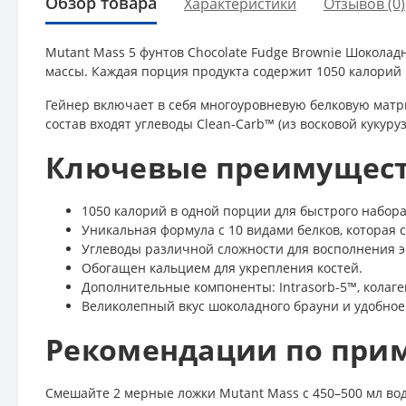
Обзор товара
Характеристики
Отзывов (0)
Mutant Mass 5 фунтов Chocolate Fudge Brownie Шокол
массы. Каждая порция продукта содержит 1050 калорий 
Гейнер включает в себя многоуровневую белковую матри
состав входят углеводы Clean-Carb™ (из восковой куку
Ключевые преимуществ
1050 калорий в одной порции для быстрого набора
Уникальная формула с 10 видами белков, которая 
Углеводы различной сложности для восполнения э
Обогащен кальцием для укрепления костей.
Дополнительные компоненты: Intrasorb-5™, колаген
Великолепный вкус шоколадного брауни и удобно
Рекомендации по при
Смешайте 2 мерные ложки Mutant Mass с 450–500 мл воды