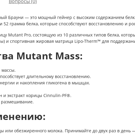
Вопросы
(0)
адный Брауни — это мощный гейнер с высоким содержанием бел
и 52 грамма белка, которые способствуют восстановлению и р
цу Mutant Pro, состоящую из 10 различных типов белка, которы
рузы) и спортивная жировая матрица Lipo-Therm™ для поддержан
а Mutant Mass:
 массы.
способствует длительному восстановлению.
нергии и накопления гликогена в мышцах.
 и экстракт корицы Cinnulin-PF®.
е размешивание.
менению:
 или обезжиренного молока. Принимайте до двух раз в день — 