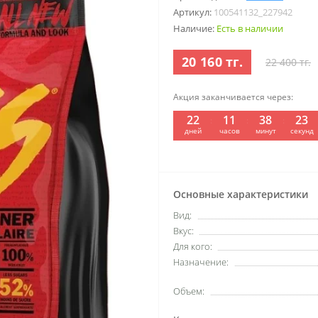
Артикул:
100541132_227942
Наличие:
Есть в наличии
20 160 тг.
22 400 тг.
Акция заканчивается через:
22
11
38
22
:
:
:
дней
часов
минут
секунд
Основные характеристики
Вид:
Вкус:
Для кого:
Назначение:
Объем: