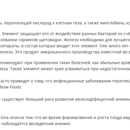
 переносящей кислород к клеткам тела, а также миоглобина, к
 Элемент защищает его от воздействия разных бактерий за сч
бразовании гормонов щитовидки. Железо необходимо для лучшег
репараты, в состав которых входит этот элемент. Уже много ле
железо. Это продукт американского производства известной во
екомендуют при проявлении таких болезней, как обильные кров
еза. Также элемент может хуже усваиваться при недостаточном
сто приводит к тому, что инфекционные заболевания перетека
 Now Foods.
 существует большой риск развития железодефицитной анемии
на опасна тем, что во время формирования и роста плода ему 
то наблюдается врождённая анемия.