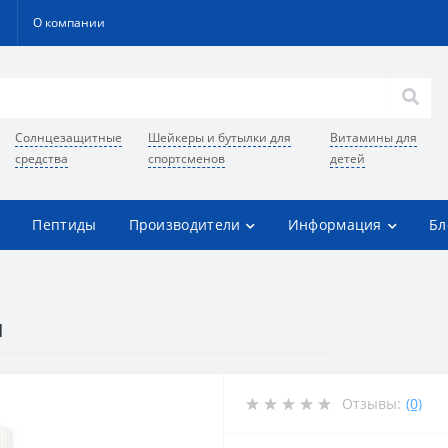
О компании
Солнцезащитные
Шейкеры и бутылки для
Витамины для
средства
спортсменов
детей
Пептиды
Производители
Информация
Бл
л
Отзывы:
(0)