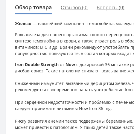
Обзор товара
Отзывов (0)
Вопросы
(0)
Железо
— важнейший компонент гемоглобина, молекулы,
Роль железа для нашего организма сложно переоценить.
синтезе гемоглобина в крови, а также играет роль в о
витаминов: В, С и др. Врачи рекомендуют употреблять п
популярностью пользуются те, в состав которых входит 
Iron Double Strength
от
Now
с дозировкой 36 мг также р
дисбактериоз. Такие патологии снижают всасывание жел
Сниженный иммунитет, вызванный дефицитом железа, ча
рекомендуется своевременно начать употребление Iron
При сердечной недостаточности и проблемах с печенью
следует принимать витамины Now Iron 36 mg.
Риску развития анемии также подвержены беременные. О
может привести к патологиям. У таких детей также час