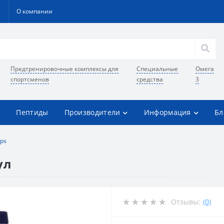
О компании
Предтренировочные комплексы для
Специальные
Омега
спортсменов
средства
3
Пептиды
Производители
Информация
Бл
ps
ул
Отзывы:
(0)