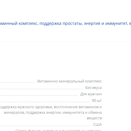
аминный комплекс
,
поддержка простаты
,
энергия и иммунитет
,
Витаминно-минеральный комплекс
Без вкуса
Для мужчин
90 шт
оддержка мужского здоровья, восполнение витаминов и
минералов, поддержка энергии, иммунитета и обмена
веществ
США
Спорт, фитнес, силовые и выносливые нагрузки,